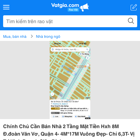
Mua, bán nhà
Nhà trong ngõ
Chính Chủ Cần Bán Nhà 2 Tầng Mặt Tiền Hxh 8M
Đ.đoàn Văn Vơ, Quận 4- 4M*17M Vuông Đẹp- Chỉ 6,3T- Vị