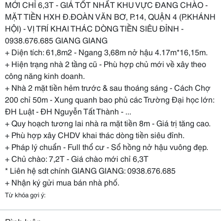
MỚI CHỈ 6,3T - GIÁ TỐT NHẤT KHU VỰC ĐANG CHÀO -
MẶT TIỀN HXH Đ.ĐOÀN VĂN BƠ, P.14, QUẬN 4 (P.KHÁNH
HỘI) - VỊ TRÍ KHAI THÁC DÒNG TIỀN SIÊU ĐỈNH -
0938.676.685 GIANG GIANG
+ Diện tích: 61,8m2 - Ngang 3,68m nở hậu 4.17m*16,15m.
+ Hiện trạng nhà 2 tầng cũ - Phù hợp chủ mới về xây theo
công năng kinh doanh.
+ Nhà 2 mặt tiền hẻm trước & sau thoáng sáng - Cách Chợ
200 chỉ 50m - Xung quanh bao phủ các Trường Đại học lớn:
ĐH Luật - ĐH Nguyễn Tất Thành - ...
+ Quy hoạch tương lai nhà ra mặt tiền 8m - Giá trị tăng cao.
+ Phù hợp xây CHDV khai thác dòng tiền siêu đỉnh.
+ Pháp lý chuẩn - Full thổ cư - Sổ hồng nở hậu vuông đẹp.
+ Chủ chào: 7,2T - Giá chào mới chỉ 6,3T
* Liên hệ sdt chính GIANG GIANG: 0938.676.685
+ Nhận ký gửi mua bán nhà phố.
Từ khóa gợi ý: