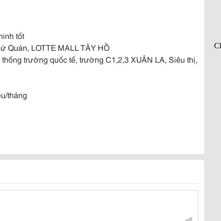
ninh tốt
ại sứ Quán, LOTTE MALL TÂY HỒ
hống trường quốc tế, trường C1,2,3 XUÂN LA, Siêu thị,
iệu/tháng