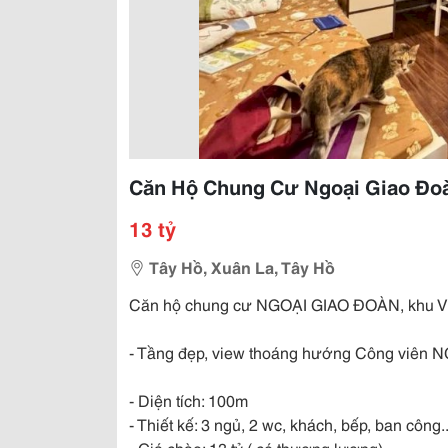
Căn Hộ Chung Cư Ngoại Giao Đoà
13 tỷ
Tây Hồ, Xuân La, Tây Hồ
Căn hộ chung cư NGOẠI GIAO ĐOÀN, khu Vip
- Tầng đẹp, view thoáng hướng Công viên
- Diện tích: 100m
- Thiết kế: 3 ngủ, 2 wc, khách, bếp, ban công..
- Giá chào: 13 tỷ ( có thương lượng)