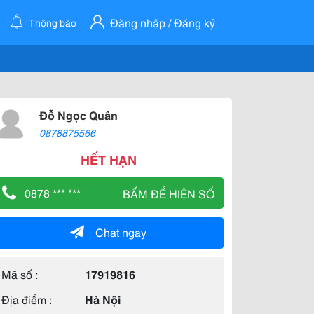
Đăng nhập / Đăng ký
Thông báo
Đỗ Ngọc Quân
0878875566
HẾT HẠN
0878 *** ***
BẤM ĐỂ HIỆN SỐ
Chat ngay
Mã số :
17919816
Địa điểm :
Hà Nội