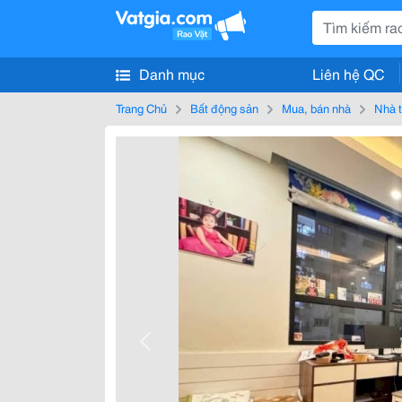
Danh mục
Liên hệ QC
Trang Chủ
Bất động sản
Mua, bán nhà
Nhà t