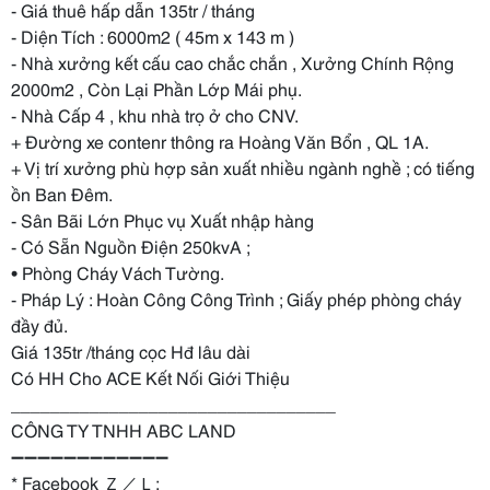
- Giá thuê hấp dẫn 135tr / tháng
- Diện Tích : 6000m2 ( 45m x 143 m )
- Nhà xưởng kết cấu cao chắc chắn , Xưởng Chính Rộng
2000m2 , Còn Lại Phần Lớp Mái phụ.
- Nhà Cấp 4 , khu nhà trọ ở cho CNV.
+ Đường xe contenr thông ra Hoàng Văn Bổn , QL 1A.
+ Vị trí xưởng phù hợp sản xuất nhiều ngành nghề ; có tiếng
ồn Ban Đêm.
- Sân Bãi Lớn Phục vụ Xuất nhập hàng
- Có Sẵn Nguồn Điện 250kvA ;
• Phòng Cháy Vách Tường.
- Pháp Lý : Hoàn Công Công Trình ; Giấy phép phòng cháy
đầy đủ.
Giá 135tr /tháng cọc Hđ lâu dài
Có HH Cho ACE Kết Nối Giới Thiệu
_________________________________
CÔNG TY TNHH ABC LAND
➖➖➖➖➖➖➖➖➖➖➖➖
* Facebook Ｚ／Ｌ: