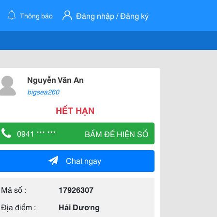
Đăng nhập / Đăng ký
Thông báo
Nguyễn Văn An
bigsea260
HẾT HẠN
0941 *** ***
BẤM ĐỂ HIỆN SỐ
Chat ngay
Mã số :
17926307
Địa điểm :
Hải Dương