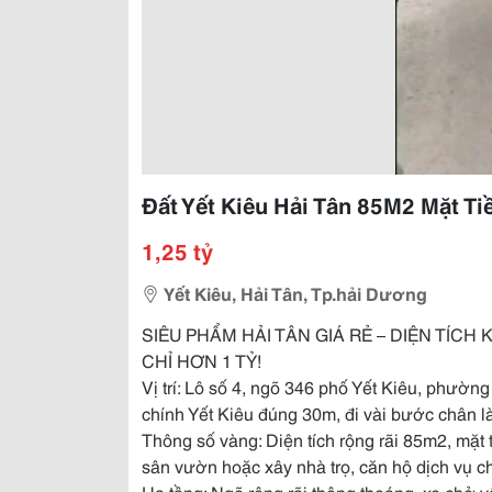
Đất Yết Kiêu Hải Tân 85M2 Mặt Ti
1,25 tỷ
Yết Kiêu, Hải Tân, Tp.hải Dương
SIÊU PHẨM HẢI TÂN GIÁ RẺ – DIỆN TÍC
CHỈ HƠN 1 TỶ!
Vị trí: Lô số 4, ngõ 346 phố Yết Kiêu, phường
chính Yết Kiêu đúng 30m, đi vài bước chân là 
Thông số vàng: Diện tích rộng rãi 85m2, mặt 
sân vườn hoặc xây nhà trọ, căn hộ dịch vụ c
Hạ tầng: Ngõ rộng rãi thông thoáng, xe chở vật