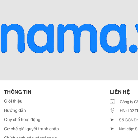
THÔNG TIN
LIÊN HỆ
Giới thiệu
Công ty C
Hướng dẫn
HN: 102 T
➤
Quy chế hoạt động
Số GCNĐKD
➤
Cơ chế giải quyết tranh chấp
Nơi cấp: S
Chính sách bảo vệ thông tin