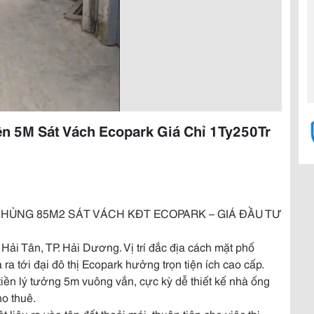
ền 5M Sát Vách Ecopark Giá Chỉ 1Ty250Tr
H KHỦNG 85M2 SÁT VÁCH KĐT ECOPARK – GIÁ ĐẦU TƯ
 Hải Tân, TP. Hải Dương. Vị trí đắc địa cách mặt phố
ra tới đại đô thị Ecopark hưởng trọn tiện ích cao cấp.
tiền lý tưởng 5m vuông vắn, cực kỳ dễ thiết kế nhà ống
ho thuê.
 liệu ra vào tận đất thoải mái, thuận tiện cho việc thi