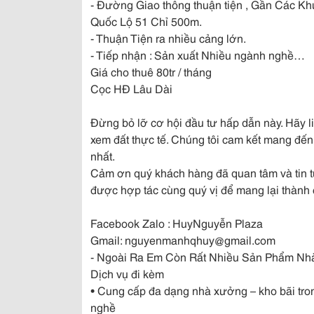
- Đường Giao thông thuận tiện , Gần Các 
Quốc Lộ 51 Chỉ 500m.
- Thuận Tiện ra nhiều cảng lớn.
- Tiếp nhận : Sản xuất Nhiều ngành nghề…
Giá cho thuê 80tr / tháng
Cọc HĐ Lâu Dài
Đừng bỏ lỡ cơ hội đầu tư hấp dẫn này. Hãy liê
xem đất thực tế. Chúng tôi cam kết mang đế
nhất.
Cảm ơn quý khách hàng đã quan tâm và tin t
được hợp tác cùng quý vị để mang lại thành 
Facebook Zalo : HuyNguyễn Plaza
Gmail: nguyenmanhqhuy@gmail.com
- Ngoài Ra Em Còn Rất Nhiều Sản Phẩm Nh
Dịch vụ đi kèm
• Cung cấp đa dạng nhà xưởng – kho bãi tro
nghề