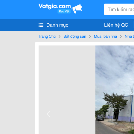
Danh mục
Liên hệ QC
Trang Chủ
Bất động sản
Mua, bán nhà
Nhà t