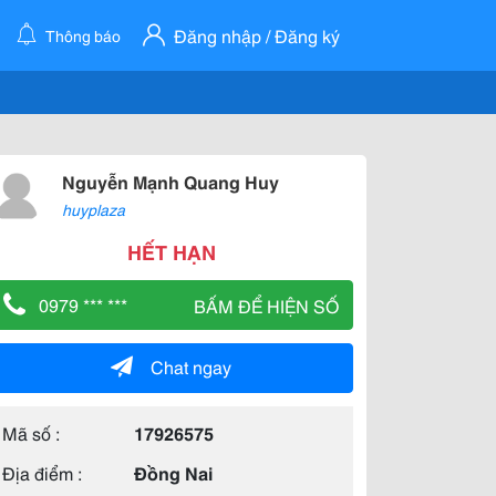
Đăng nhập / Đăng ký
Thông báo
Nguyễn Mạnh Quang Huy
huyplaza
HẾT HẠN
0979 *** ***
BẤM ĐỂ HIỆN SỐ
Chat ngay
Mã số :
17926575
Địa điểm :
Đồng Nai