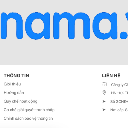
THÔNG TIN
LIÊN HỆ
Giới thiệu
Công ty C
Hướng dẫn
HN: 102 T
➤
Quy chế hoạt động
Số GCNĐKD
➤
Cơ chế giải quyết tranh chấp
Nơi cấp: S
Chính sách bảo vệ thông tin