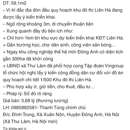
DT: 59,1m2
– Vị trí đắc địa đón đầu quy hoạch khu đô thị Liên Hà đang
được lấy ý kiến triển khai.
– Ngõ rộng khoảng 3m, di chuyển thuận tiện
– Xung quanh đầy đủ tiện ích như:
+ Chỉ hơn 1km tới khu vực dự kiến triển khai KĐT Liên Hà.
+ Gần trường học, chợ dân sinh, công viên sân bóng…
+ Ngay khu công nghiệp thế hệ mới Đông Anh có diện tích
gần 300ha đã khởi công
+ UBND xã Thư Lâm đã phối hợp cùng Tập đoàn Vingroup
tổ chức hội nghị lấy ý kiến cộng đồng dân cư đối với đồ án
quy hoạch chi tiết 1/500 Khu đô thị Liên Hà.
– Phù hợp xây ở, giữ tiền, cho thuê, đầu tư…
– Pháp lý: Sổ đỏ rõ ràng.
Giá bán: 3,68 tỷ (thương lượng)
LH: 0985882581- Thanh Tùng chính chủ
Đ/c: Đình Trung, Xã Xuân Nộn, Huyện Đông Anh, Hà Nội
(Xã Thư Lâm, Hà Nội mới)
Từ khóa gợi ý: