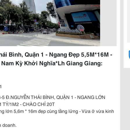
hái Bình, Quận 1 - Ngang Đẹp 5,5M*16M -
& Nam Kỳ Khởi Nghĩa*Lh Giang Giang:
1
3-5 Đ.NGUYỄN THÁI BÌNH, QUẬN 1 - NGANG LỚN
 TỶ/1M2 - CHÀO CHỈ 20T
g lớn 5,6m * 16m đẹp cùng tầng lửng - Vừa ở vừa kinh
nh doanh.