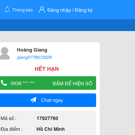
Đăng nhập / Đăng ký
Thông báo
Hoàng Giang
giang0778072029
HẾT HẠN
0938 *** ***
BẤM ĐỂ HIỆN SỐ
Chat ngay
Mã số :
17927760
Địa điểm :
Hồ Chí Minh