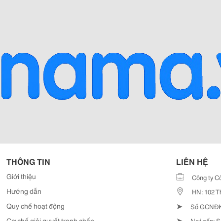
THÔNG TIN
LIÊN HỆ
Giới thiệu
Công ty C
Hướng dẫn
HN: 102 T
➤
Quy chế hoạt động
Số GCNĐKD
➤
Cơ chế giải quyết tranh chấp
Nơi cấp: S