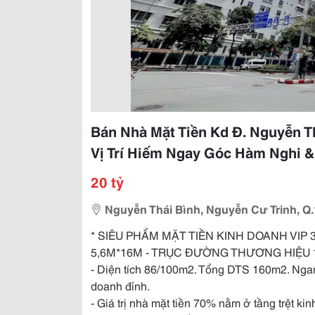
Bán Nhà Mặt Tiền Kd Đ. Nguyễn T
Vị Trí Hiếm Ngay Góc Hàm Nghi 
20 tỷ
Nguyễn Thái Bình, Nguyễn Cư Trinh, Q.
* SIÊU PHẨM MẶT TIỀN KINH DOANH VIP 
5,6M*16M - TRỤC ĐƯỜNG THƯƠNG HIỆU 1
- Diện tích 86/100m2. Tổng DTS 160m2. Ngan
doanh đỉnh.
- Giá trị nhà mặt tiền 70% nằm ở tầng trệt ki