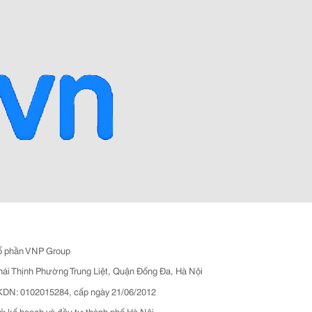
ổ phần VNP Group
hái Thịnh Phường Trung Liệt, Quận Đống Đa, Hà Nội
N: 0102015284, cấp ngày 21/06/2012
ở kế hoạch và đầu tư thành phố Hà Nội