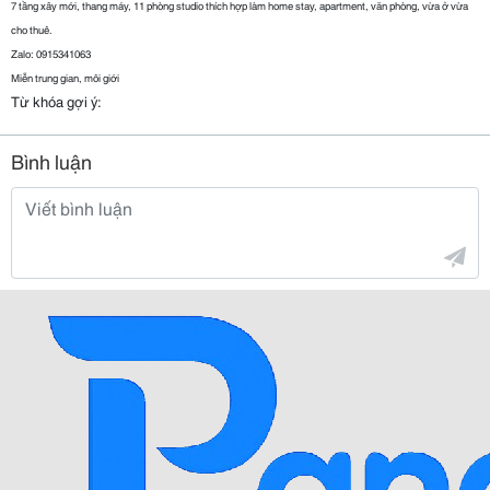
7 tầng xây mới, thang máy, 11 phòng studio thích hợp làm home stay, apartment, văn phòng, vừa ở vừa 
cho thuê.
Zalo: 0915341063
Miễn trung gian, môi giới
Từ khóa gợi ý:
Bình luận