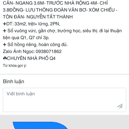
CĂN- NGANG 3.6M- TRƯỚC NHÀ RỘNG 4M- CHỈ
3.8ĐỒNG- LƯU THÔNG ĐOÀN VĂN BƠ- XÓM CHIẾU -
TÔN ĐẢN- NGUYỄN TẤT THÀNH
➕DT: 33m2, trệt+ lững, 2PN,
➕ Sổ vuông vức, gần chợ, trường học, siêu thị. đi lại thuận
tiện qua Q1, Q7 chỉ 3p.
➕ Sổ hồng riêng, hoàn công đủ.
Zalo Ánh Ngọc: 0938071862
☘️CHUYÊN NHÀ PHỐ Q4
Từ khóa gợi ý:
Bình luận