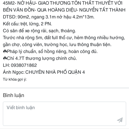
45M2- NỞ HẬU- GIAO THƯƠNG TÔN THẤT THUYẾT VỚI
BẾN VÂN ĐỒN- QUA HOÀNG DIỆU- NGUYỄN TẤT THÀNH
DTSD: 90m2, ngang 3.1m nở hậu 4.2m*13m.
Kết cấu: trệt, lững, 2 PN.
Có sân để xe rộng rải, sạch, thoáng.
Trước nhà rộng 5m, đất full thổ cư, hẻm thông nhiều hướng,
gần chợ, công viên, trường học, lưu thông thuận tiện.
☘️Pháp lý chuẩn, sổ hồng riêng, hoàn công đủ.
☘️Chỉ 4.7T thương lượng chính chủ.
LH: 0938071862
Ánh Ngọc: CHUYÊN NHÀ PHỐ QUẬN 4
Từ khóa gợi ý:
Bình luận