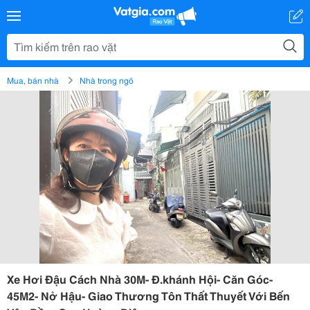
Mua, bán nhà
Nhà trong ngõ
Xe Hơi Đậu Cách Nhà 30M- Đ.khánh Hội- Căn Góc-
45M2- Nở Hậu- Giao Thương Tôn Thất Thuyết Với Bến