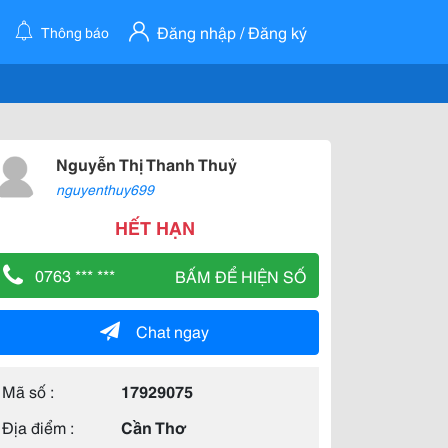
Đăng nhập / Đăng ký
Thông báo
Nguyễn Thị Thanh Thuỷ
nguyenthuy699
HẾT HẠN
0763 *** ***
BẤM ĐỂ HIỆN SỐ
Chat ngay
Mã số :
17929075
Địa điểm :
Cần Thơ