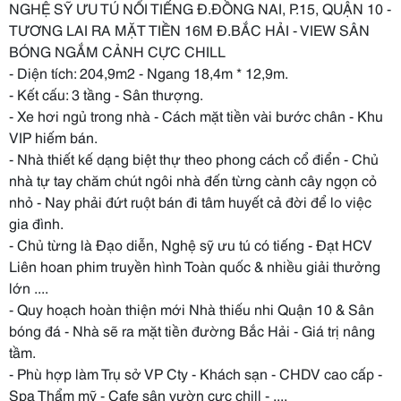
NGHỆ SỸ ƯU TÚ NỔI TIẾNG Đ.ĐỒNG NAI, P.15, QUẬN 10 -
TƯƠNG LAI RA MẶT TIỀN 16M Đ.BẮC HẢI - VIEW SÂN
BÓNG NGẮM CẢNH CỰC CHILL
- Diện tích: 204,9m2 - Ngang 18,4m * 12,9m.
- Kết cấu: 3 tầng - Sân thượng.
- Xe hơi ngủ trong nhà - Cách mặt tiền vài bước chân - Khu
VIP hiếm bán.
- Nhà thiết kế dạng biệt thự theo phong cách cổ điển - Chủ
nhà tự tay chăm chút ngôi nhà đến từng cành cây ngọn cỏ
nhỏ - Nay phải đứt ruột bán đi tâm huyết cả đời để lo việc
gia đình.
- Chủ từng là Đạo diễn, Nghệ sỹ ưu tú có tiếng - Đạt HCV
Liên hoan phim truyền hình Toàn quốc & nhiều giải thưởng
lớn ....
- Quy hoạch hoàn thiện mới Nhà thiếu nhi Quận 10 & Sân
bóng đá - Nhà sẽ ra mặt tiền đường Bắc Hải - Giá trị nâng
tầm.
- Phù hợp làm Trụ sở VP Cty - Khách sạn - CHDV cao cấp -
Spa Thẩm mỹ - Cafe sân vườn cực chill - ....