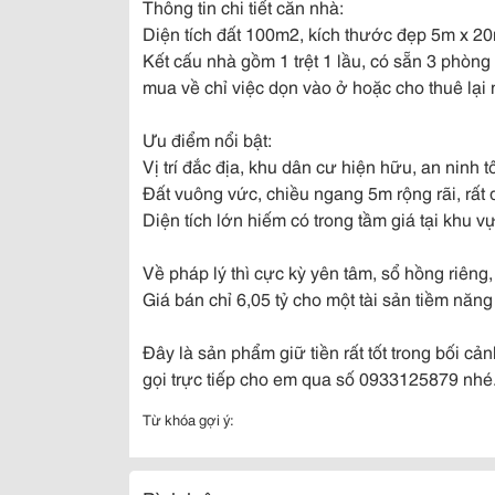
Thông tin chi tiết căn nhà:
Diện tích đất 100m2, kích thước đẹp 5m x 2
Kết cấu nhà gồm 1 trệt 1 lầu, có sẵn 3 phòng 
mua về chỉ việc dọn vào ở hoặc cho thuê lại 
Ưu điểm nổi bật:
Vị trí đắc địa, khu dân cư hiện hữu, an ninh tố
Đất vuông vức, chiều ngang 5m rộng rãi, rất
Diện tích lớn hiếm có trong tầm giá tại khu v
Về pháp lý thì cực kỳ yên tâm, sổ hồng riêng
Giá bán chỉ 6,05 tỷ cho một tài sản tiềm năng
Đây là sản phẩm giữ tiền rất tốt trong bối cả
gọi trực tiếp cho em qua số 0933125879 nhé. G
Từ khóa gợi ý: