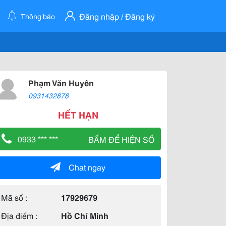
Đăng nhập / Đăng ký
Thông báo
Phạm Văn Huyên
0931432878
HẾT HẠN
0933 *** ***
BẤM ĐỂ HIỆN SỐ
Chat ngay
Mã số :
17929679
Địa điểm :
Hồ Chí Minh