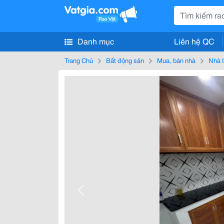
Danh mục
Liên hệ QC
Trang Chủ
Bất động sản
Mua, bán nhà
Nhà t