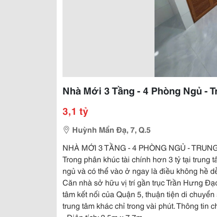
Nhà Mới 3 Tầng - 4 Phòng Ngủ - T
3,1 tỷ
Huỳnh Mẩn Đạ, 7, Q.5
NHÀ MỚI 3 TẦNG - 4 PHÒNG NGỦ - TRUNG
Trong phân khúc tài chính hơn 3 tỷ tại trun
ngủ và có thể vào ở ngay là điều không hề d
Căn nhà sở hữu vị trí gần trục Trần Hưng Đạ
tâm kết nối của Quận 5, thuận tiện di chuyể
trung tâm khác chỉ trong vài phút. Thông tin chi
- Diện tích: 2,5m x 7,7m