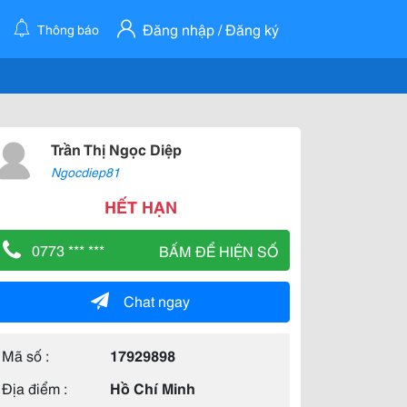
Đăng nhập / Đăng ký
Thông báo
Trần Thị Ngọc Diệp
Ngocdiep81
HẾT HẠN
0773 *** ***
BẤM ĐỂ HIỆN SỐ
Chat ngay
Mã số :
17929898
Địa điểm :
Hồ Chí Minh