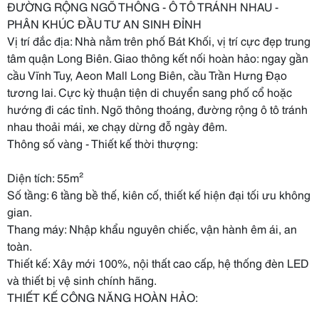
ĐƯỜNG RỘNG NGÕ THÔNG - Ô TÔ TRÁNH NHAU -
PHÂN KHÚC ĐẦU TƯ AN SINH ĐỈNH
Vị trí đắc địa: Nhà nằm trên phố Bát Khối, vị trí cực đẹp trung
tâm quận Long Biên. Giao thông kết nối hoàn hảo: ngay gần
cầu Vĩnh Tuy, Aeon Mall Long Biên, cầu Trần Hưng Đạo
tương lai. Cực kỳ thuận tiện di chuyển sang phố cổ hoặc
hướng đi các tỉnh. Ngõ thông thoáng, đường rộng ô tô tránh
nhau thoải mái, xe chạy dừng đỗ ngày đêm.
Thông số vàng - Thiết kế thời thượng:
Diện tích: 55m²
Số tầng: 6 tầng bề thế, kiên cố, thiết kế hiện đại tối ưu không
gian.
Thang máy: Nhập khẩu nguyên chiếc, vận hành êm ái, an
toàn.
Thiết kế: Xây mới 100%, nội thất cao cấp, hệ thống đèn LED
và thiết bị vệ sinh chính hãng.
THIẾT KẾ CÔNG NĂNG HOÀN HẢO: