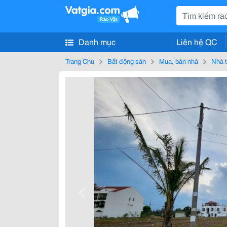
Danh mục
Liên hệ QC
Trang Chủ
Bất động sản
Mua, bán nhà
Nhà t