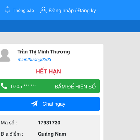
Đăng nhập / Đăng ký
Thông báo
Trần Thị Minh Thương
minhthuong0203
HẾT HẠN
0705 *** ***
BẤM ĐỂ HIỆN SỐ
Chat ngay
Mã số :
17931730
Địa điểm :
Quảng Nam