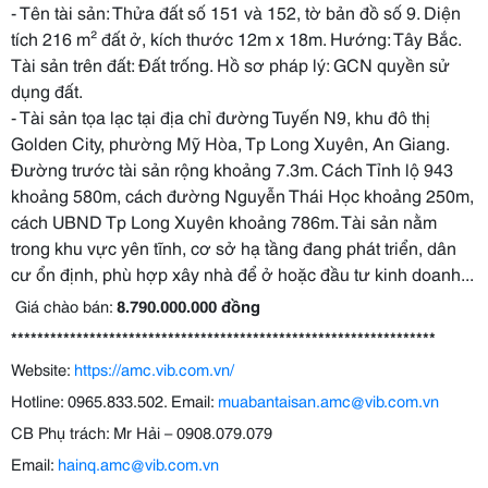
- Tên tài sản: Thửa đất số 151 và 152, tờ bản đồ số 9. Diện
tích 216 m² đất ở, kích thước 12m x 18m. Hướng: Tây Bắc.
Tài sản trên đất: Đất trống. Hồ sơ pháp lý: GCN quyền sử
dụng đất.
- Tài sản tọa lạc tại địa chỉ đường Tuyến N9, khu đô thị
Golden City, phường Mỹ Hòa, Tp Long Xuyên, An Giang.
Đường trước tài sản rộng khoảng 7.3m. Cách Tỉnh lộ 943
khoảng 580m, cách đường Nguyễn Thái Học khoảng 250m,
cách UBND Tp Long Xuyên khoảng 786m. Tài sản nằm
trong khu vực yên tĩnh, cơ sở hạ tầng đang phát triển, dân
cư ổn định, phù hợp xây nhà để ở hoặc đầu tư kinh doanh...
Giá chào bán:
8.790.000.000
đồng
*****************************************************************
Website:
https://amc.vib.com.vn/
Hotline: 0965.833.502. Email:
muabantaisan.amc@vib.com.vn
CB Phụ trách: Mr Hải – 0908.079.079
Email:
hainq.amc@vib.com.vn