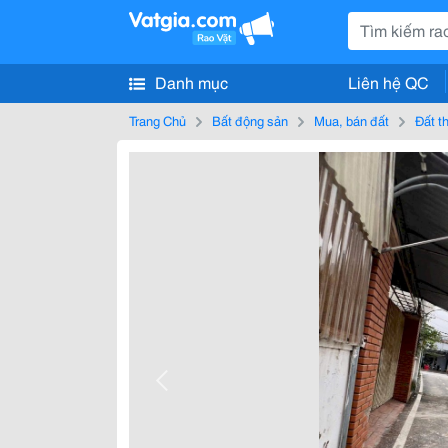
Danh mục
Liên hệ QC
Trang Chủ
Bất động sản
Mua, bán đất
Đất t