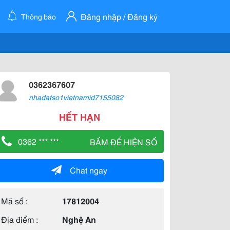
Đăng nhập / Đăng ký
Thông báo
0362367607
nhadatso1vietnamid7155082
HẾT HẠN
0362 *** ***
BẤM ĐỂ HIỆN SỐ
Chat ngay
Mã số :
17812004
Địa điểm :
Nghệ An