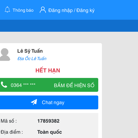
Đăng nhập / Đăng ký
Thông báo
Lê Sỹ Tuấn
Địa Ốc Lê Tuấn
HẾT HẠN
0364 *** ***
BẤM ĐỂ HIỆN SỐ
Chat ngay
Mã số :
17859382
Địa điểm :
Toàn quốc