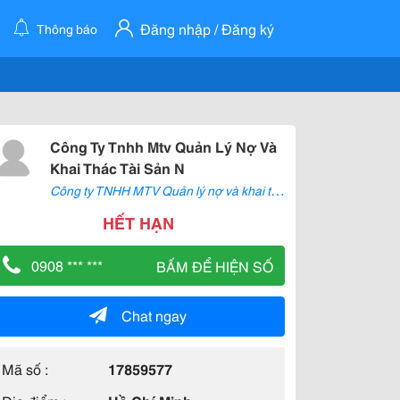
Đăng nhập / Đăng ký
Thông báo
Công Ty Tnhh Mtv Quản Lý Nợ Và
Khai Thác Tài Sản N
C
ông ty TNHH MTV Quản lý nợ và khai thác tài sản Ngân hàng TMCP Quốc tế Việt Nam
HẾT HẠN
0908 *** ***
BẤM ĐỂ HIỆN SỐ
Chat ngay
Mã số :
17859577