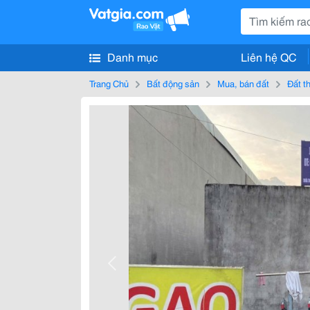
Danh mục
Liên hệ QC
Trang Chủ
Bất động sản
Mua, bán đất
Đất t