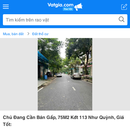
Mua, bán đất
Đất thổ cư
Chủ Đang Cần Bán Gấp, 75M2 Kđt 113 Như Quỳnh, Giá
Tốt: