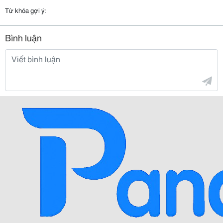
Từ khóa gợi ý:
Bình luận