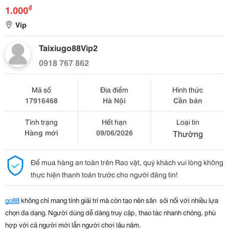
₫
1.000
Vip
Taixiugo88Vip2
0918 767 862
Mã số
Địa điểm
Hình thức
17916468
Hà Nội
Cần bán
Tình trạng
Hết hạn
Loại tin
Hàng mới
09/06/2026
Thường
Để mua hàng an toàn trên Rao vặt, quý khách vui lòng không
thực hiện thanh toán trước cho người đăng tin!
go88
không chỉ mang tính giải trí mà còn tạo nên sân sôi nổi với nhiều lựa
chọn đa dạng. Người dùng dễ dàng truy cập, thao tác nhanh chóng, phù
hợp với cả người mới lẫn người chơi lâu năm.