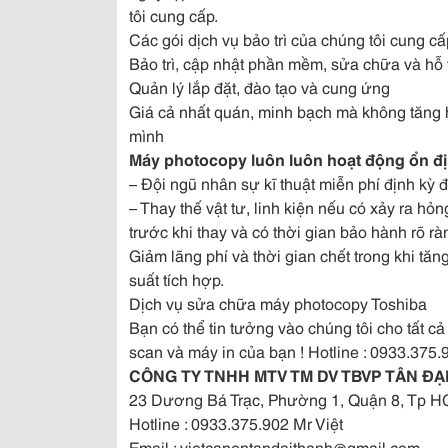
tôi cung cấp.
Các gói dịch vụ bảo trì của chúng tôi cung c
Bảo trì, cập nhật phần mềm, sửa chữa và hỗ 
Quản lý lắp đặt, đào tạo và cung ứng
Giá cả nhất quán, minh bạch mà không tăng ho
mình
Máy photocopy luôn luôn hoạt động ổn đ
– Đội ngũ nhân sự kĩ thuật miễn phí định kỳ 
– Thay thế vật tư, linh kiện nếu có xảy ra hỏn
trước khi thay và có thời gian bảo hành rõ rà
Giảm lãng phí và thời gian chết trong khi tăn
suất tích hợp.
Dịch vụ sửa chữa máy photocopy Toshiba
Bạn có thể tin tưởng vào chúng tôi cho tất 
scan và máy in của bạn ! Hotline : 0933.375.
CÔNG TY TNHH MTV TM DV TBVP TÂN ĐẠ
23 Dương Bá Trạc, Phường 1, Quận 8, Tp 
Hotline : 0933.375.902 Mr Việt
Email : vietcanontandaithanh@gmail.com