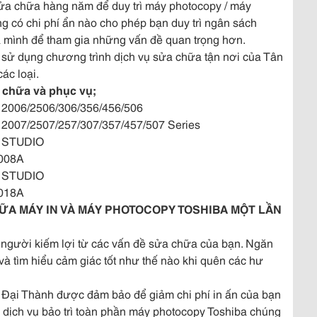
sửa chữa hàng năm để duy trì máy photocopy / máy
có chi phí ẩn nào cho phép bạn duy trì ngân sách
a mình để tham gia những vấn đề quan trọng hơn.
iệc sử dụng chương trình dịch vụ sửa chữa tận nơi của Tân
ác loại.
 chữa và phục vụ;
 2006/2506/306/356/456/506
 2007/2507/257/307/357/457/507 Series
O STUDIO
008A
O STUDIO
018A
ỮA MÁY IN VÀ MÁY PHOTOCOPY TOSHIBA MỘT LẦN
người kiếm lợi từ các vấn đề sửa chữa của bạn. Ngăn
và tìm hiểu cảm giác tốt như thế nào khi quên các hư
n Đại Thành được đảm bảo để giảm chi phí in ấn của bạn
 dịch vụ bảo trì toàn phần máy photocopy Toshiba chúng