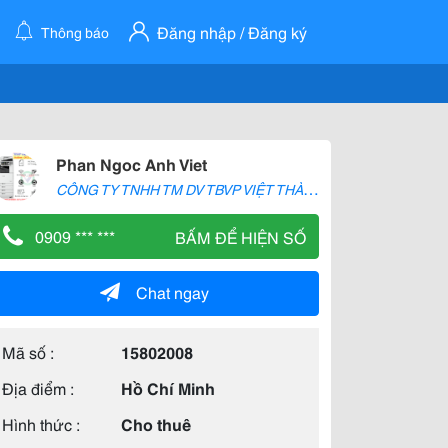
Đăng nhập / Đăng ký
Thông báo
Phan Ngoc Anh Viet
C
ÔNG TY TNHH TM DV TBVP VIỆT THÀNH
0909 *** ***
BẤM ĐỂ HIỆN SỐ
Chat ngay
Mã số :
15802008
Địa điểm :
Hồ Chí Minh
Hình thức :
Cho thuê