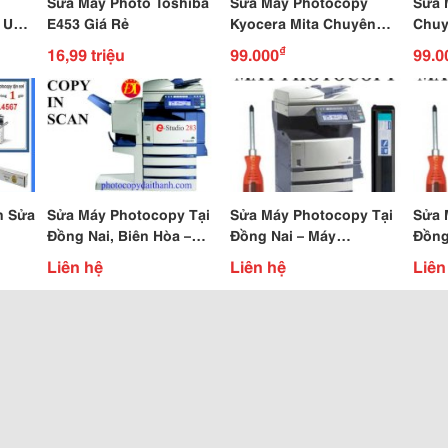
Sửa Máy Photo Toshiba
Sửa Máy Photocopy
Sửa 
 Uy
E453 Giá Rẻ
Kyocera Mita Chuyên
Chuy
p Giá
Nghiệp Giá Rẻ
Tph
₫
16,99 triệu
99.000
99.0
n Sửa
Sửa Máy Photocopy Tại
Sửa Máy Photocopy Tại
Sửa 
Đồng Nai, Biên Hòa –
Đồng Nai – Máy
Đồng
Sửa
Máy Photocopy Canon
Photocopy Toshiba E283
Máy 
Liên hệ
Liên hệ
Liên
y,
Ir-2016