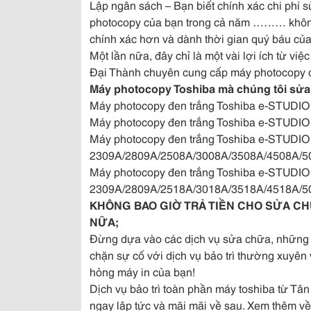
Lập ngân sách – Bạn biết chính xác chi phí 
photocopy của bạn trong cả năm ……… không 
chính xác hơn và dành thời gian quý báu củ
Một lần nữa, đây chỉ là một vài lợi ích từ v
Đại Thành chuyên cung cấp máy photocopy c
Máy photocopy Toshiba mà chúng tôi sửa
Máy photocopy đen trắng Toshiba e-STUDIO
Máy photocopy đen trắng Toshiba e-STUDIO
Máy photocopy đen trắng Toshiba e-STUDI
2309A/2809A/2508A/3008A/3508A/4508A/5
Máy photocopy đen trắng Toshiba e-STUDI
2309A/2809A/2518A/3018A/3518A/4518A/5
KHÔNG BAO GIỜ TRẢ TIỀN CHO SỬA CH
NỮA;
Đừng dựa vào các dịch vụ sửa chữa, những 
chặn sự cố với dịch vụ bảo trì thường xuyên 
hỏng máy in của bạn!
Dịch vụ bảo trì toàn phần máy toshiba từ Tâ
ngay lập tức và mãi mãi về sau. Xem thêm về