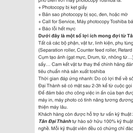
+ Photocopy bị kẹt giấy
+ Bản sao photocopy bị sọc, đen, hoặc mờ
+ Call for Service, Máy photocopy Toshiba bá
+ Báo lỗi hết mực
Dưới đây là một số lợi ích mong đợi từ T
Tất cả các bộ phận, vật tư, linh kiện, phụ tù
(Separation roller, Counter feed roller, Retard 
Cụm tạo ảnh (gạt mực, Drum, từ, nhông từ…) 
sấy… Cam kết vật tư thay thế chính hãng đảm
tiêu chuẩn nhà sản xuất toshiba
Thời gian đáp ứng nhanh: Do có lợi thế về s
Đại Thành sẽ có mặt sau 2-3h kể từ cuộc gọi
Để đảm bảo cho công việc in ấn của bạn đư
máy in, máy photo có tính năng tương đương
thiện máy lâu.
Khách hàng còn được hỗ trợ tư vấn kỹ thuật 
Tân Đại Thành
tự hào sở hữu 100% kỹ thuật
nghề. Mỗi kỹ thuật viên đều có chứng chỉ đào