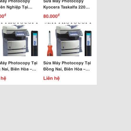
Máy Photocopy
Sửa Máy Photocopy
ên Nghiệp Tại
Kyocera Taskalfa 220
cm
Chuyên Nghiệp.
₫
₫
00
80.000
Máy Photocopy Tại
Sửa Máy Photocopy Tại
 Nai, Biên Hòa –
Đồng Nai, Biên Hòa –
Photocopy Ricoh
Máy Photocopy Canon
 hệ
Liên hệ