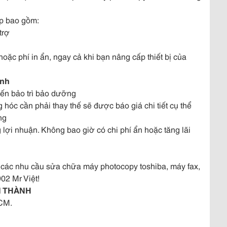
ấp bao gồm:
trợ
ặc phí in ẩn, ngay cả khi bạn nâng cấp thiết bị của
ịnh
đến bảo trì bảo dưỡng
g hóc cần phải thay thế sẽ được báo giá chi tiết cụ thể
ng
g lợi nhuận. Không bao giờ có chi phí ẩn hoặc tăng lãi
cả các nhu cầu sửa chữa máy photocopy toshiba, máy fax,
902 Mr Việt!
I THÀNH
HCM.