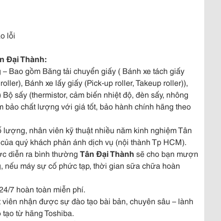
o lỗi
ân Đại Thành:
ng – Bao gồm Băng tải chuyển giấy ( Bánh xe tách giấy
roller), Bánh xe lấy giấy (Pick-up roller, Takeup roller)),
Bộ sấy (thermistor, cảm biến nhiệt độ, đèn sấy, nhông
 bảo chất lượng với giá tốt, bảo hành chính hãng theo
ố lượng, nhân viên kỹ thuật nhiều năm kinh nghiệm Tân
 của quý khách phản ánh dịch vụ (nội thành Tp HCM).
ợc diễn ra bình thường
Tân Đại Thành
sẽ cho bạn mượn
, nếu máy sự cố phức tạp, thời gian sữa chữa hoàn
24/7 hoàn toàn miễn phí.
 viên nhận được sự đào tạo bài bản, chuyên sâu – lành
 tạo từ hãng Toshiba.