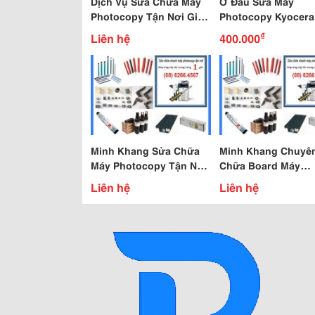
Dịch Vụ Sửa Chữa Máy
Ở Đâu Sửa Máy
Photocopy Tận Nơi Giá
Photocopy Kyocera
Rẻ Uy Tín Chuyên
Tín - Chuyên Nghiệ
₫
Liên hệ
400.000
Nghiệp
Rẻ Tại Tphcm
Minh Khang Sửa Chữa
Minh Khang Chuyê
Máy Photocopy Tận Nơi,
Chữa Board Máy
Thay Mực Máy
Photocopy Canon, 
Liên hệ
Liên hệ
Photocopy Tận Nơi,
Chữa Máy Photocop