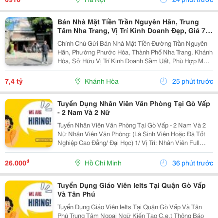
Mặt...
Bán Nhà Mặt Tiền Trần Nguyên Hãn, Trung
Tâm Nha Trang, Vị Trí Kinh Doanh Đẹp, Giá 7,4
Tỷ
Chính Chủ Gửi Bán Nhà Mặt Tiền Đường Trần Nguyên
Hãn, Phường Phước Hòa, Thành Phố Nha Trang, Khánh
Hòa, Sở Hữu Vị Trí Kinh Doanh Sầm Uất, Phù Hợp Mở
Cửa Hàng, Văn Phòng, Showroom Hoặc Đầu Tư Cho
Thuê Lâu Dài. Thông Tin Chi Tiết. - Địa Chỉ: Số...
7,4 tỷ
Khánh Hòa
25 phút trước
Tuyển Dụng Nhân Viên Văn Phòng Tại Gò Vấp
- 2 Nam Và 2 Nữ
Tuyển Nhân Viên Văn Phòng Tại Gò Vấp - 2 Nam Và 2
Nữ Nhân Viên Văn Phòng: (Là Sinh Viên Hoặc Đã Tốt
Nghiệp Cao Đẳng/ Đại Học) 1/ Vị Trí: Nhân Viên Full
Time (2 Nam 2 Nữ) Ca Làm: 13:00 Đến 21:00 (1 Tháng
Được Nghỉ Phép 1 Ngày, Và Hưởng Các Ngày...
₫
26.000
Hồ Chí Minh
36 phút trước
Tuyển Dụng Giáo Viên Ielts Tại Quận Gò Vấp
Và Tân Phú
Tuyển Dụng Giáo Viên Ielts Tại Quận Gò Vấp Và Tân
Phú Trung Tâm Ngoại Ngữ Kiến Tạo C.e.t Thông Báo