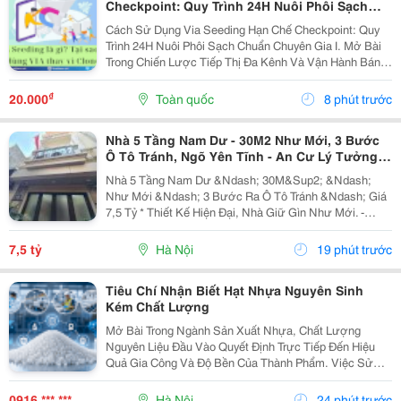
Checkpoint: Quy Trình 24H Nuôi Phôi Sạch
Chuẩn Chuyên Gia
Cách Sử Dụng Via Seeding Hạn Chế Checkpoint: Quy
Trình 24H Nuôi Phôi Sạch Chuẩn Chuyên Gia I. Mở Bài
Trong Chiến Lược Tiếp Thị Đa Kênh Và Vận Hành Bán
Hàng Trên Nền Tảng Facebook Năm 2026, Seeding (Tạo
Hiệu Ứng Đám Đông) Là Yếu Tố Cốt Lõi Giúp...
₫
20.000
Toàn quốc
8 phút trước
Nhà 5 Tầng Nam Dư - 30M2 Như Mới, 3 Bước
Ô Tô Tránh, Ngõ Yên Tĩnh - An Cư Lý Tưởng -
Giá 7,5 Tỷ
Nhà 5 Tầng Nam Dư &Ndash; 30M&Sup2; &Ndash;
Như Mới &Ndash; 3 Bước Ra Ô Tô Tránh &Ndash; Giá
7,5 Tỷ * Thiết Kế Hiện Đại, Nhà Giữ Gìn Như Mới. -
Công Năng: 3 Phòng Ngủ, Phòng Khách, Bếp, Phòng
Thờ Và Sân Phơi. - Tầng 1: Phòng Khách, Bếp. - Tầng
7,5 tỷ
Hà Nội
19 phút trước
2,...
Tiêu Chí Nhận Biết Hạt Nhựa Nguyên Sinh
Kém Chất Lượng
Mở Bài Trong Ngành Sản Xuất Nhựa, Chất Lượng
Nguyên Liệu Đầu Vào Quyết Định Trực Tiếp Đến Hiệu
Quả Gia Công Và Độ Bền Của Thành Phẩm. Việc Sử
Dụng Hạt Nhựa Nguyên Sinh Không Đạt Chất Lượng Có
Thể Dẫn Đến Nhiều Vấn Đề Như Sản Phẩm Bị Giòn, Bề
0916 *** ***
Hà Nội
24 phút trước