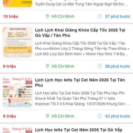
Tuyển Dụng Cet Là Một Trung Tâm Ngoại Ngữ Đã Được
Thành Lập 16 Năm Chuyên Về Chương Trình Anh Văn
Học Thuật Ielts &Ndash; Toefl Ibt. Trung Tâm...
10 triệu
Hồ Chí Minh
37 phút trước
Lịch Lịch Khai Giảng Khóa Cấp Tốc 2026 Tại
Gò Vấp / Tân Phú
Lịch Khai Giảng Khóa Cấp Tốc 2026 Tại Gò Vấp / Tân
Phú ≫≫≫Nhóm Lớp 3 Tháng/ Đóng Tiền Hp Theo Khóa +
Lịch Mở Lớp Gửi Đính Kèm + Nhóm Học Nhờ 7-8 Bạn/
Lớp + Giáo Trình Ielts Có Band Điểm Lộ Trình, Sách
Nước Ngoài Bám Sát + Chia Đều 4 Kỹ...
9 triệu
Hồ Chí Minh
38 phút trước
Lịch Lịch Học Ielts Tại Cet Năm 2026 Tại Tân
Phú
Lịch Học Ielts Tại Cet Năm 2026 Tại Tân Phú Học Phí
Shock Nhất Tại Quận Tân Phú Tháng 07 1/ Ielts
Improver Tối 2 4 6 Khai Giảng: 13/07/2026 Khung Giờ:
18:00 Đến 21:00 Học Phí Ưu Đãi 5% Khi Đăng Ký 2/ Ielts
Basic Tối 3 5 7 Khai...
9 triệu
Hồ Chí Minh
42 phút trước
Lịch Học Ielts Tại Cet Năm 2026 Tại Gò Vấp