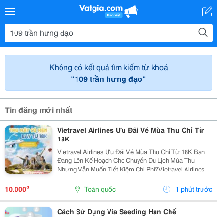
Không có kết quả tìm kiếm từ khoá
"109 trần hưng đạo"
Tin đăng mới nhất
Vietravel Airlines Ưu Đãi Vé Mùa Thu Chỉ Từ
18K
Vietravel Airlines Ưu Đãi Vé Mùa Thu Chỉ Từ 18K Bạn
Đang Lên Kế Hoạch Cho Chuyến Du Lịch Mùa Thu
Nhưng Vẫn Muốn Tiết Kiệm Chi Phí?Vietravel Airlines
Ưu Đãi Vé Mùa Thu Chỉ Từ 18K. Triển Khai Chương
Trình Khuyến Mại Hấp Dẫn &Ldquo;Thu Này Có Hẹn...
₫
10.000
Toàn quốc
1 phút trước
Cách Sử Dụng Via Seeding Hạn Chế