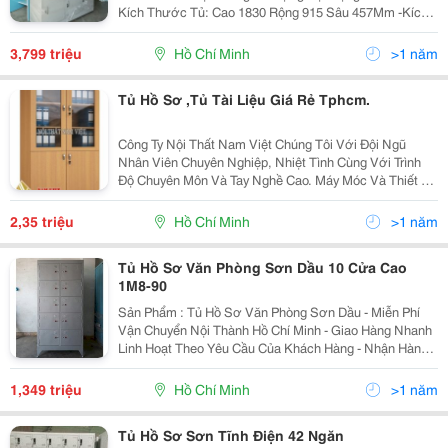
Kích Thước Tủ: Cao 1830 Rộng 915 Sâu 457Mm -Kích
Thước Ô Tủ Cao 280 Rộng 300 Sâu 450Mm -Chất Liệu
Thép Sơn Tĩnh Điện: -Độ Dày: Từ 0,5 Đến 0,7Mm
3,799 triệu
Hồ Chí Minh
>1 năm
Tủ Hồ Sơ ,Tủ Tài Liệu Giá Rẻ Tphcm.
Công Ty Nội Thất Nam Việt Chúng Tôi Với Đội Ngũ
Nhân Viên Chuyên Nghiệp, Nhiệt Tình Cùng Với Trình
Độ Chuyên Môn Và Tay Nghề Cao. Máy Móc Và Thiết Bị
Hiện Đại, Sản Phẩm Được Sản Xuất Trên Dây Chuyền
Chất Lượng Cao Từ Khâu Nguyên Liệu Đầu Vào. Công
2,35 triệu
Hồ Chí Minh
>1 năm
Ty
Tủ Hồ Sơ Văn Phòng Sơn Dầu 10 Cửa Cao
1M8-90
Sản Phẩm : Tủ Hồ Sơ Văn Phòng Sơn Dầu - Miễn Phí
Vận Chuyển Nội Thành Hồ Chí Minh - Giao Hàng Nhanh
Linh Hoạt Theo Yêu Cầu Của Khách Hàng - Nhận Hàng
Kiểm Tra Mới Thanh Toán - Đổi Trả Trong Vòng 24H Ngày
Nếu Khách Hàng Không Ưng Ý - Sả
1,349 triệu
Hồ Chí Minh
>1 năm
Tủ Hồ Sơ Sơn Tĩnh Điện 42 Ngăn