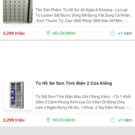
Tên Sản Phẩm: Tủ Hồ Sơ 42 Ngăn 6 Khoang - Là Loại
Tủ Locker Sắt Được Dùng Để Đựng Vật Dụng Cá Nhân.
-Kích Thước Tủ: Cao 1830 Rộng 1800 Sâu 457Mm -
Kích Thước Ô Tủ Cao 240 Rộng 300 Sâu 450Mm -Chất
Liệu Thép Sơn Tĩnh Điện: -Độ Dày: Từ 0,5 Đến
5,299 triệu
Hồ Chí Minh
>1 năm
Tủ Hồ Sơ Sơn Tĩnh Điện 2 Cửa Kiếng
Tủ Sắt Sơn Tĩnh Điện Màu Ghi (Trắng Xám): - Có 1 Khối
Gồm 2 Cánh Khung Kính Lùa Có 3 Đợt Di Động Chia
Làm 4 Ngăn Đựng Hồ Sơ, 1 Khoá, 2 Tay Nắm Nhựa. -
Tiếp Đất Bằng 4 Chân Cao Su - Kích Thước: Có 2 Loại
Tủ Cao 1800Mm, Rộng 915Mm, Sâu 450Mm
2,299 triệu
Hồ Chí Minh
>1 năm