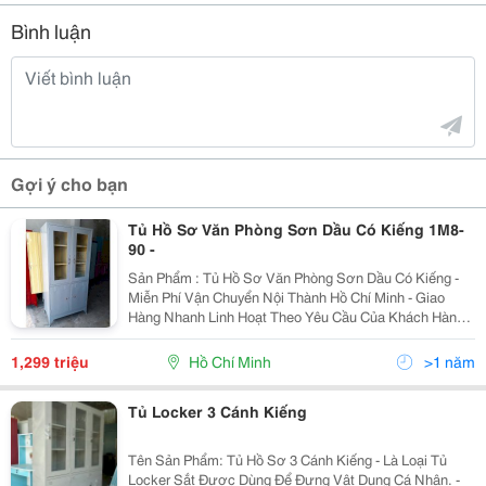
Bình luận
Gợi ý cho bạn
Tủ Hồ Sơ Văn Phòng Sơn Dầu Có Kiếng 1M8-
90 -
Sản Phẩm : Tủ Hồ Sơ Văn Phòng Sơn Dầu Có Kiếng -
Miễn Phí Vận Chuyển Nội Thành Hồ Chí Minh - Giao
Hàng Nhanh Linh Hoạt Theo Yêu Cầu Của Khách Hàng -
Nhận Hàng Kiểm Tra Mới Thanh Toán - Đổi Trả Trong
Vòng 24H Ngày Nếu Khách Hàng Không Ưng
1,299 triệu
Hồ Chí Minh
>1 năm
Tủ Locker 3 Cánh Kiếng
Tên Sản Phẩm: Tủ Hồ Sơ 3 Cánh Kiếng - Là Loại Tủ
Locker Sắt Được Dùng Để Đựng Vật Dụng Cá Nhân. -