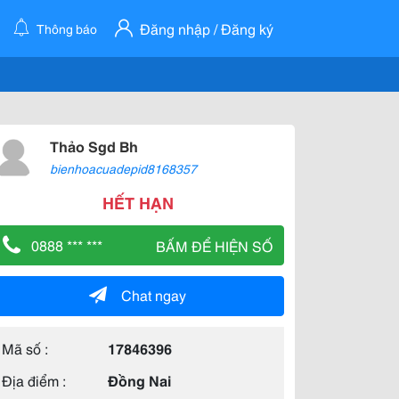
Đăng nhập / Đăng ký
Thông báo
Thảo Sgd Bh
bienhoacuadepid8168357
HẾT HẠN
0888 *** ***
BẤM ĐỂ HIỆN SỐ
Chat ngay
Mã số :
17846396
Địa điểm :
Đồng Nai