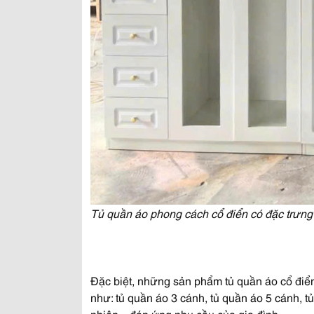
Tủ quần áo phong cách cổ điển có đặc trưng c
Đặc biệt, những sản phẩm tủ quần áo cổ điể
như: tủ quần áo 3 cánh, tủ quần áo 5 cánh, t
nhiên…đáp ứng nhu cầu của gia đình.