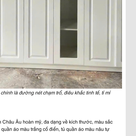
hính là đường nét chạm trổ, điêu khắc tinh tế, tỉ mỉ
n Châu Âu hoàn mỹ, đa dạng về kích thước, màu sắc
ủ quần áo màu trắng cổ điển, tủ quần áo màu nâu tự