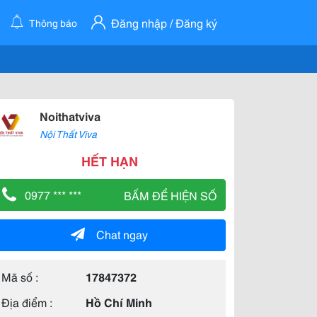
Đăng nhập / Đăng ký
Thông báo
Noithatviva
Nội Thất Viva
HẾT HẠN
0977 *** ***
BẤM ĐỂ HIỆN SỐ
Chat ngay
Mã số :
17847372
Địa điểm :
Hồ Chí Minh