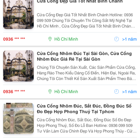
Cửa Cổng Đẹp Giá Tốt Nhất Bình Chánh
Cửa Cổng Đẹp Giá Tốt Nhất Bình Chánh Hotline: 0936
099 509 Chúng Tôi Chuyên Thi Công Sắt Mỹ Nghệ Tại
Hồ Chí Minh , Cửa Cổng Đẹp Giá Tốt Nhất Bình Chánh
Với Giá Rẻ Mẫu Mã Bền Và Đẹp Phù Hợp Với Khả Năng
Mua Bán Của Từng Khách Hàng Với Đa Dạng
0936 *** ***
Hồ Chí Minh
>1 năm
Cửa Cổng Nhôm Đúc Tại Sài Gòn, Cửa Cổng
Nhôm Đúc Giá Rẻ Tại Sài Gòn
Chúng Tôi Chuyên Sản Xuất, Các Sản Phẩm Cửa Cổng,
Hàng Rào Theo Kiểu Dáng Cổ Điển, Hiện Đại, Ngoài Ra,
Chúng Tôi Còn Thiết Kế Sản Xuất Sản Phẩm Theo Bản
Vẽ Chi Tiết Hoặc Ý Tưởng Của Quý Khách Hàng.
Hotline: 0936 099 509 Cổng Nhôm Đúc, Cổng Đẹp,
0936 *** ***
Hồ Chí Minh
>1 năm
Cửa Cổng Nhôm Đúc, Sắt Đúc, Đồng Đúc Số
Đo Đẹp Hợp Phong Thuỷ Tại Tphcm
Cửa Cổng Nhôm Đúc, Sắt Đúc, Đồng Đúc Số Đo Đẹp
Hợp Phong Thuỷ, Số Đo Lỗ Ban Hotline: 0936 099 509
Tư Vấn Làm Cửa Chính Đẹp Và Hợp Phong Thủy - Cửa
Chính (Hay Còn Gọi Là Cửa Cái) Của Ngôi Nhà Là Nơi