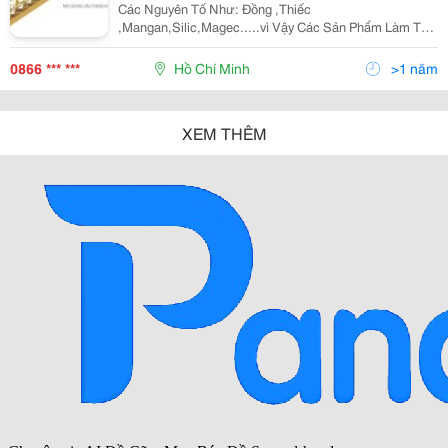
Các Nguyên Tố Như: Đồng ,Thiếc
,Mangan,Silic,Magec.....vì Vậy Các Sản Phẩm Làm Từ
Hợp Kim Nhôm Có Độ Bền Rất Cao Bên Cạnh Đó Sản
Phẩm Còn Mang Tính Nhẹ, Có Thế Tái Sử Dụng....chính
0866 *** ***
Hồ Chí Minh
>1 năm
Vì Vậy Cty Cổng Đẹp
XEM THÊM