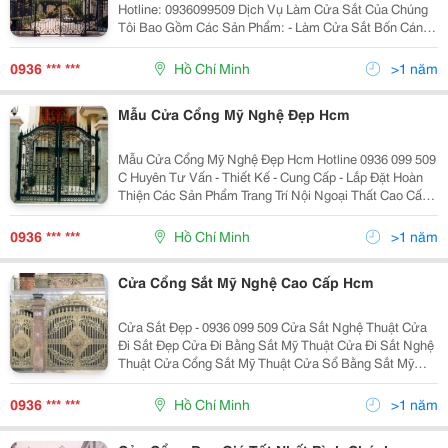
Hotline: 0936099509 Dịch Vụ Làm Cửa Sắt Của Chúng
Tôi Bao Gồm Các Sản Phẩm: - Làm Cửa Sắt Bốn Cánh,
Hai Cánh, Cửa Sổ (Sơn Tĩnh Điện) - Cửa Sắt Sơn Tĩnh
Điện, Cửa Sắt Kính, Cửa Sắt Giả Gỗ - Cổng
0936 *** ***
Hồ Chí Minh
>1 năm
Mẫu Cửa Cổng Mỹ Nghệ Đẹp Hcm
Mẫu Cửa Cổng Mỹ Nghệ Đẹp Hcm Hotline 0936 099 509
C Huyên Tư Vấn - Thiết Kế - Cung Cấp - Lắp Đặt Hoàn
Thiện Các Sản Phẩm Trang Trí Nội Ngoại Thất Cao Cấp
Bằng Chất Liệu Hợp Kim Nhôm Đúc Cao Cấp: - Cửa
Cổng Hợp Kim Nhôm Đúc Đặc Trọn Bộ. -
0936 *** ***
Hồ Chí Minh
>1 năm
Cửa Cổng Sắt Mỹ Nghệ Cao Cấp Hcm
Cửa Sắt Đẹp - 0936 099 509 Cửa Sắt Nghệ Thuật Cửa
Đi Sắt Đẹp Cửa Đi Bằng Sắt Mỹ Thuật Cửa Đi Sắt Nghệ
Thuật Cửa Cổng Sắt Mỹ Thuật Cửa Sổ Bằng Sắt Mỹ
Thuật Cửa Sổ Sắt Đẹp Cửa Sổ Sắt Nghệ Thuật Đèn
Trang Trí Bằng Sắt Mỹ Th
0936 *** ***
Hồ Chí Minh
>1 năm