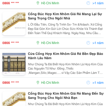
Thẩm Mỹ Cũng Như Độ Bền Vững Của Cửa Cổng, Hàng
0866 *** ***
Hồ Chí Minh
>1 năm
Cổng Đúc Hợp Kim Nhôm Giá Rẻ Mang Lại Sự
Sang Trọng Cho Ngôi Nhà
L Ời Đầu Tiên, Công Ty Tnhh Sx- Tm &Ndash; Xd Cổng
Đẹp Sài Gòn Xin Gửi Lời Chúc Sức Khỏe Và Thành Đạt
Đến Toàn Thể Quý Khách Hàng. Ngày Nay, Nhu Cầu
Làm Đẹp Cho Ngôi Nhà Ngày Càng Đòi Hỏi Cao Về Tính
Thẩm Mỹ Cũng Như Độ Bền Vững Của Cửa Cổng, Hàng
0866 *** ***
Hồ Chí Minh
>1 năm
Cửa Cổng Hợp Kim Nhôm Giá Rẻ Bền Đẹp Bảo
Hành Lâu Năm
Như Chúng Ta Đã Biết Hợp Kim Nhôm Là Hợp Kim Của
Các Nguyên Tố Như: Đồng ,Thiếc
,Mangan,Silic,Magec.....vì Vậy Các Sản Phẩm Làm Từ
Hợp Kim Nhôm Có Độ Bền Rất Cao Bên Cạnh Đó Sản
Phẩm Còn Mang Tính Nhẹ, Có Thế Tái Sử Dụng....chính
0866 *** ***
Hồ Chí Minh
>1 năm
Vì Vậy Cty Cổng Đẹp
Cổng Đúc Hợp Kim Nhôm Giá Rẻ Mang Đến Sự
Sang Trọng Cho Ngôi Nhà Bạn
Như Chúng Ta Đã Biết Hợp Kim Nhôm Là Hợp Kim Của