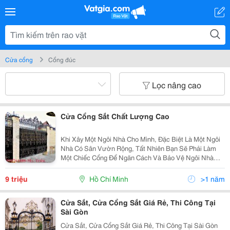
Cửa cổng
Cổng đúc
Lọc nâng cao
Cửa Cổng Sắt Chất Lượng Cao
Khi Xây Một Ngôi Nhà Cho Mình, Đặc Biệt Là Một Ngôi
Nhà Có Sân Vườn Rộng, Tất Nhiên Bạn Sẽ Phải Làm
Một Chiếc Cổng Để Ngăn Cách Và Bảo Vệ Ngôi Nhà
Của Mình. Những Mẫu Thiết Kế Cửa Cổng Sắt Với
Nhiều Phong Cách Của Nice Gates Không Chỉ Cung
9 triệu
Hồ Chí Minh
>1 năm
Cấp Một...
Cửa Sắt, Cửa Cổng Sắt Giá Rẻ, Thi Công Tại
Sài Gòn
Cửa Sắt, Cửa Cổng Sắt Giá Rẻ, Thi Công Tại Sài Gòn