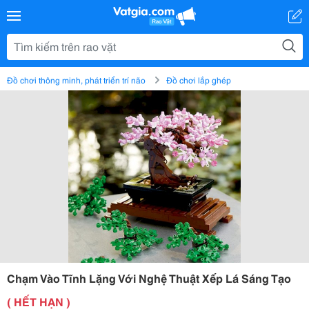
Đồ chơi thông minh, phát triển trí não
Đồ chơi lắp ghép
Chạm Vào Tĩnh Lặng Với Nghệ Thuật Xếp Lá Sáng Tạo
( HẾT HẠN )