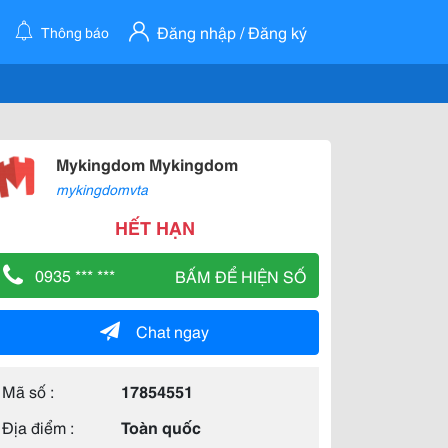
Đăng nhập / Đăng ký
Thông báo
Mykingdom Mykingdom
mykingdomvta
HẾT HẠN
0935 *** ***
BẤM ĐỂ HIỆN SỐ
Chat ngay
Mã số :
17854551
Địa điểm :
Toàn quốc