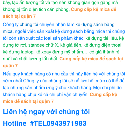
bày, tạo ấn tượng tốt và tạo nên không gian gọn gàng mà
không bị tốn diện tích căn phòng,
Cung cấp kệ mica để
sách tại quận 7
Công ty
chúng tôi
chuyên nhận làm
kệ đựng sách bằng
mica,
ngoài việc sản xuất kệ đựng sách bằng mica thì chúng
tôi còn sản xuất các loại sản phẩm khác:
kệ đựng tài liêu, kệ
đựng tờ rơi, standee chữ X, kệ giá tiền, kệ đựng điện thoại,
kệ đựng laptop, kệ xoay đựng mỹ phẩm…. có giá thành rẻ
nhất và chất lượng tốt nhất,
Cung cấp kệ mica để sách tại
quận 7
Nếu quý khách hàng có nhu cầu thì hãy liên hệ với chúng tôi
sớm nhất.Công ty của chúng tôi sẽ nổ lực hết mức có thể để
tạo những sản phẩm ưng ý cho khách hàng. Mọi chi phí do
khách hàng chịu kể cả chi phí vận chuyển,
Cung cấp kệ
mica để sách tại quận 7
Liên hệ ngay với chúng tôi
Hotline
#TEL0943971983