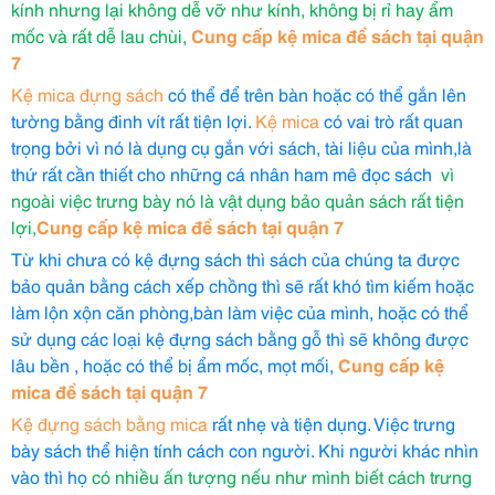
kính nhưng lại không dễ vỡ như kính, không bị rỉ hay ẩm
mốc và rất dễ lau chùi,
Cung cấp kệ mica để sách tại quận
7
Kệ mica đựng sách
có thể để trên bàn hoặc có thể gắn lên
tường bằng đinh vít rất tiện lợi.
Kệ mica
có vai trò rất quan
trọng bởi vì nó là dụng cụ gắn với sách, tài liệu của mình,là
thứ rất cần thiết cho những cá nhân ham mê đọc sách
vì
ngoài việc trưng bày nó là vật dụng bảo quản sách rất tiện
lợi,
Cung cấp kệ mica để sách tại quận 7
Từ khi chưa có kệ đựng sách thì sách của chúng ta được
bảo quản bằng cách xếp chồng thì sẽ rất khó tìm kiếm hoặc
làm lộn xộn căn phòng,bàn làm việc của mình, hoặc có thể
sử dụng các loại kệ đựng sách bằng gỗ thì sẽ không được
lâu bền , hoặc có thể bị ẩm mốc, mọt mối,
Cung cấp kệ
mica để sách tại quận 7
Kệ đựng sách bằng mica
rất nhẹ và tiện dụng. Việc trưng
bày sách thể hiện tính cách con người. Khi người khác nhìn
vào thì họ
có nhiều ấn tượng nếu như mình biết cách trưng