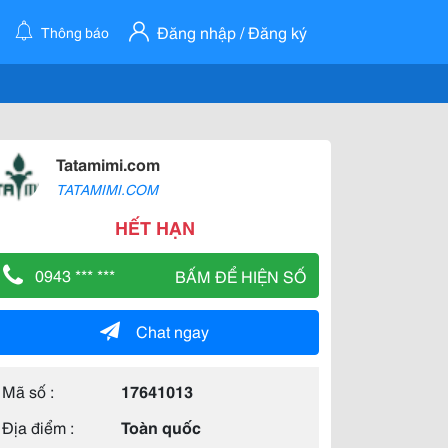
Đăng nhập / Đăng ký
Thông báo
Tatamimi.com
TATAMIMI.COM
HẾT HẠN
0943 *** ***
BẤM ĐỂ HIỆN SỐ
Chat ngay
Mã số :
17641013
Địa điểm :
Toàn quốc