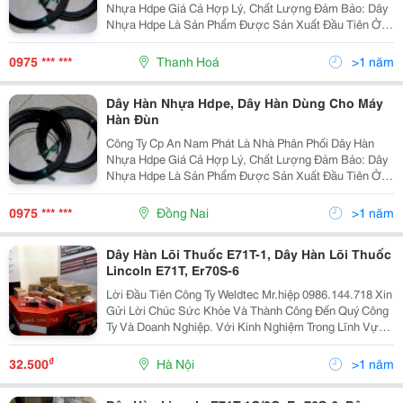
Nhựa Hdpe Giá Cả Hợp Lý, Chất Lượng Đảm Bảo: Dây
Nhựa Hdpe Là Sản Phẩm Được Sản Xuất Đầu Tiên Ở
Vn Với Thiết Bị Máy Móc Hiện Đại Nhập Từ Châu Âu,
Nguyên Liệu Hạt Nhựa Hdpe Được Nhập Từ Thái Lan,
0975 *** ***
Thanh Hoá
>1 năm
M
Dây Hàn Nhựa Hdpe, Dây Hàn Dùng Cho Máy
Hàn Đùn
Công Ty Cp An Nam Phát Là Nhà Phân Phối Dây Hàn
Nhựa Hdpe Giá Cả Hợp Lý, Chất Lượng Đảm Bảo: Dây
Nhựa Hdpe Là Sản Phẩm Được Sản Xuất Đầu Tiên Ở
Vn Với Thiết Bị Máy Móc Hiện Đại Nhập Từ Châu Âu,
Nguyên Liệu Hạt Nhựa Hdpe Được Nhập Từ Thái Lan,
0975 *** ***
Đồng Nai
>1 năm
M
Dây Hàn Lõi Thuốc E71T-1, Dây Hàn Lõi Thuốc
Lincoln E71T, Er70S-6
Lời Đầu Tiên Công Ty Weldtec Mr.hiệp 0986.144.718 Xin
Gửi Lời Chúc Sức Khỏe Và Thành Công Đến Quý Công
Ty Và Doanh Nghiệp. Với Kinh Nghiệm Trong Lĩnh Vực
Cung Cấp Thiết Bị Và Vật Liệu Hàn, Cắt Weldtec Tự Hào
Là Doanh Nghiệp Lớn Và Uy Tín Hàng Đầu Việ
₫
32.500
Hà Nội
>1 năm