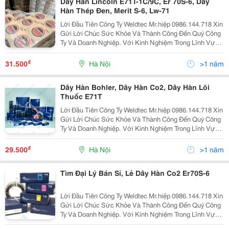
Dây Hàn Lincoln E71T-1C/9C, Er 70S-6, Dây
Hàn Thép Đen, Merit S-6, Lw-71
Lời Đầu Tiên Công Ty Weldtec Mr.hiệp 0986.144.718 Xin
Gửi Lời Chúc Sức Khỏe Và Thành Công Đến Quý Công
Ty Và Doanh Nghiệp. Với Kinh Nghiệm Trong Lĩnh Vực
Cung Cấp Thiết Bị Và Vật Liệu Hàn, Cắt Weldtec Tự Hào
Là Doanh Nghiệp Lớn Và Uy Tín Hàng Đầu Việ
₫
31.500
Hà Nội
>1 năm
Dây Hàn Bohler, Dây Hàn Co2, Dây Hàn Lõi
Thuốc E71T
Lời Đầu Tiên Công Ty Weldtec Mr.hiệp 0986.144.718 Xin
Gửi Lời Chúc Sức Khỏe Và Thành Công Đến Quý Công
Ty Và Doanh Nghiệp. Với Kinh Nghiệm Trong Lĩnh Vực
Cung Cấp Thiết Bị Và Vật Liệu Hàn, Cắt Weldtec Tự Hào
Là Doanh Nghiệp Lớn Và Uy Tín Hàng Đầu Việ
₫
29.500
Hà Nội
>1 năm
Tìm Đại Lý Bán Sỉ, Lẻ Dây Hàn Co2 Er70S-6
Lời Đầu Tiên Công Ty Weldtec Mr.hiệp 0986.144.718 Xin
Gửi Lời Chúc Sức Khỏe Và Thành Công Đến Quý Công
Ty Và Doanh Nghiệp. Với Kinh Nghiệm Trong Lĩnh Vực
Cung Cấp Thiết Bị Và Vật Liệu Hàn, Cắt Weldtec Tự Hào