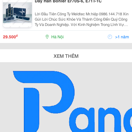
Dây Hàn Bohler Er70S-6, E71T-1C
Lời Đầu Tiên Công Ty Weldtec Mr.hiệp 0986.144.718 Xin
Gửi Lời Chúc Sức Khỏe Và Thành Công Đến Quý Công
Ty Và Doanh Nghiệp. Với Kinh Nghiệm Trong Lĩnh Vực
Cung Cấp Thiết Bị Và Vật Liệu Hàn, Cắt Weldtec Tự Hào
Là Doanh Nghiệp Lớn Và Uy Tín Hàng Đầu Việ
₫
29.500
Hà Nội
>1 năm
XEM THÊM