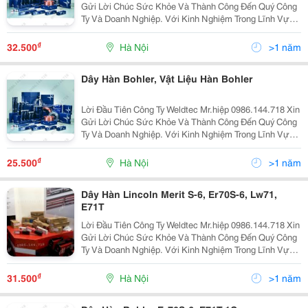
Gửi Lời Chúc Sức Khỏe Và Thành Công Đến Quý Công
Ty Và Doanh Nghiệp. Với Kinh Nghiệm Trong Lĩnh Vực
Cung Cấp Thiết Bị Và Vật Liệu Hàn, Cắt Weldtec Tự Hào
Là Doanh Nghiệp Lớn Và Uy Tín Hàng Đầu Việ
₫
32.500
Hà Nội
>1 năm
Dây Hàn Bohler, Vật Liệu Hàn Bohler
Lời Đầu Tiên Công Ty Weldtec Mr.hiệp 0986.144.718 Xin
Gửi Lời Chúc Sức Khỏe Và Thành Công Đến Quý Công
Ty Và Doanh Nghiệp. Với Kinh Nghiệm Trong Lĩnh Vực
Cung Cấp Thiết Bị Và Vật Liệu Hàn, Cắt Weldtec Tự Hào
Là Doanh Nghiệp Lớn Và Uy Tín Hàng Đầu Việ
₫
25.500
Hà Nội
>1 năm
Dây Hàn Lincoln Merit S-6, Er70S-6, Lw71,
E71T
Lời Đầu Tiên Công Ty Weldtec Mr.hiệp 0986.144.718 Xin
Gửi Lời Chúc Sức Khỏe Và Thành Công Đến Quý Công
Ty Và Doanh Nghiệp. Với Kinh Nghiệm Trong Lĩnh Vực
Cung Cấp Thiết Bị Và Vật Liệu Hàn, Cắt Weldtec Tự Hào
Là Doanh Nghiệp Lớn Và Uy Tín Hàng Đầu Việ
₫
31.500
Hà Nội
>1 năm