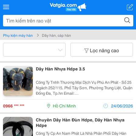
Phụ kiện máy hàn
Dây hàn, cáp hàn
Lọc nâng cao
Dây Hàn Nhựa Hdpe 3.5
Công Ty Tnhh Thương Mại Dịch Vụ Phú An Phát - Số 25
Ngách 252/115, Phố Tây Sơn, Phường Trung Liệt, Quận
Đống Đa, Tp.hn Email:
Vattuxaydungphuanphat@Gmail.com - Website:
Http://Vattuphuanphat.com Hotline: 092.220.6868 ...
0966 *** ***
Hồ Chí Minh
24/06/2026
Chuyên Dây Hàn Đùn Hdpe, Dây Hàn Nhựa
Hdpe
Công Ty Cp An Nam Phát Là Nhà Phân Phối Dây Hàn