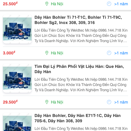
Là Doanh Nghiệp Lớn Và Uy Tín Hàng Đầu Việ
₫
25.500
Hà Nội
>1 năm
Dây Hàn Bohler Ti 71-T1C, Bohler Ti 71-T9C,
Bohler Sg2, Inox 308, 309, 316
Lời Đầu Tiên Công Ty Weldtec Mr.hiệp 0986.144.718 Xin
Gửi Lời Chúc Sức Khỏe Và Thành Công Đến Quý Công
Ty Và Doanh Nghiệp. Với Kinh Nghiệm Trong Lĩnh Vực
Cung Cấp Thiết Bị Và Vật Liệu Hàn, Cắt Weldtec Tự Hào
Là Doanh Nghiệp Lớn Và Uy Tín Hàng Đầu Việ
₫
3.000
Hà Nội
>1 năm
Tìm Đại Lý Phân Phối Vật Liệu Hàn: Que Hàn,
Dây Hàn
Lời Đầu Tiên Công Ty Weldtec Mr.hiệp 0986.144.718 Xin
Gửi Lời Chúc Sức Khỏe Và Thành Công Đến Quý Công
Ty Và Doanh Nghiệp. Với Kinh Nghiệm Trong Lĩnh Vực
Cung Cấp Thiết Bị Và Vật Liệu Hàn, Cắt Weldtec Tự Hào
Là Doanh Nghiệp Lớn Và Uy Tín Hàng Đầu Việ
₫
29.500
Hà Nội
>1 năm
Dây Hàn Bohler, Dây Hàn E71T-1C, Dây Hàn
70S-6, Dây Hàn 308, 309
Lời Đầu Tiên Công Ty Weldtec Mr.hiệp 0986.144.718 Xin