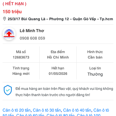
( HẾT HẠN )
150 triệu
25/3/17 Bùi Quang Là – Phường 12 – Quận Gò Vấp – Tp.hcm
Lê Minh Thơ
0908 608 059
Mã số
Địa điểm
Hình thức
12683673
Hồ Chí Minh
Cần bán
Tình trạng
Hết hạn
Loại tin
Hàng mới
01/05/2026
Thường
Để mua hàng an toàn trên Rao vặt, quý khách vui lòng không
thực hiện thanh toán trước cho người đăng tin!
,
,
,
Cân ô tô 20 tấn
Cân ô tô 30 tấn
Cân ô tô 40 tấn
Cân ô tô
,
,
,
50 tấn
Cân ô tô 60 tấn
Cân ô tô 80 tấn
Cân ô tô 100