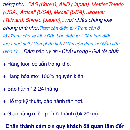
tiếng như:
CAS (Korea),
AND (Japan)
,
Mettler Toledo
(USA)
,
Amcell (USA)
,
Mkcell (USA)
,
Jadever
(Taiwan)
,
Shinko (Japan)
,
...
với nhiều chủng loại
phong phú như:
Trạm cân điện tử
/
T
rạm cân ô
tô
/
T
rạm cân xe tải
/
C
ân bàn điện tử
/
C
ân treo điện
tử
/
Load cell
/
C
ân phân tích
/
C
ân sàn điện tử
/
Đầu cân
....Đảm bảo uy tín - Chất lượng - Giá tốt nhất
điện tử
+ Hàng luôn có sẵn trong kho.
+ Hàng hóa mới 100% nguyên kiện
+ Bảo hành 12-24 tháng
+ Hổ trợ kỹ thuật, bảo hành tận nơi.
+ Giao hàng miễn phí nội thành (bk 20km)
Chân thành cám ơn quý khách đã quan tâm đến