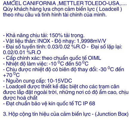
AMCEL CANIFORNIA ,METTLER TOLEDO-USA,....
Qúy khách hàng lựa chọn cảm biến lực ( Loadcell )
theo nhu cầu và tình hình tài chính của mình.
- Khả năng chịu tải: 150% tải trọng.
- Vật liệu thân: INOX - Độ nhạy: 1,9998mV/V
- Đại số tuyến tính: 0.03/0.02 %R.O - Đại số lặp lại:
0.02/0.01 %R.O
- Cấp chính xác: theo chuẩn quốc tế OIML
0
0
- Nhiệt độ làm việc: -10
C đến 50
C
0
- Chịu được nhiệt độ có biên độ thay đổi: -30
C đến
0
+70
C
- Nguồn cung cấp: 10-15VDC
- Loadcell được thiết kế đặc biệt cho các trạm cân
được lắp đặt ngoài trời, những nơi có độ ẩm cao, chịu
được hoá chất
- Đạt chuẩn bảo vệ kín quốc tế TC IP 68
3. Hộp cộng tín hiệu của cảm biến lực - (Junction Box)