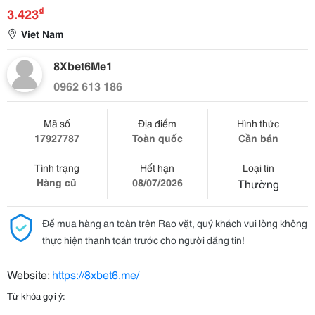
₫
3.423
Viet Nam
8Xbet6Me1
0962 613 186
Mã số
Địa điểm
Hình thức
17927787
Toàn quốc
Cần bán
Tình trạng
Hết hạn
Loại tin
Hàng cũ
08/07/2026
Thường
Để mua hàng an toàn trên Rao vặt, quý khách vui lòng không
thực hiện thanh toán trước cho người đăng tin!
Website:
https://8xbet6.me/
Từ khóa gợi ý: