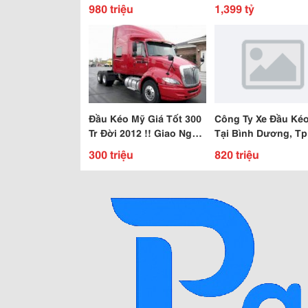
Tấn Nhập Khẩu Nguyên
Chân 5 Chân Cầu C
980 triệu
1,399 tỷ
Chiếc Đời 2015
Hd210 Hd320 ..
Đầu Kéo Mỹ Giá Tốt 300
Công Ty Xe Đầu Ké
Tr Đời 2012 !! Giao Ngay
Tại Bình Dương, T
Khi Mua .
300 triệu
820 triệu