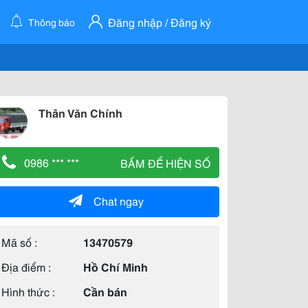
Đăng nhập / Đăng ký
Thông báo
Thân Văn Chính
0986 *** ***
BẤM ĐỂ HIỆN SỐ
Chat ngay
Mã số :
13470579
Địa điểm :
Hồ Chí Minh
Hình thức :
Cần bán