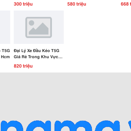
o
Giường Đời 2012
Moed
300 triệu
580 triệu
668 
o T5G
Đại Lý Xe Đầu Kéo T5G
p Hcm
Giá Rẻ Trong Khu Vực
Miền Nam
820 triệu