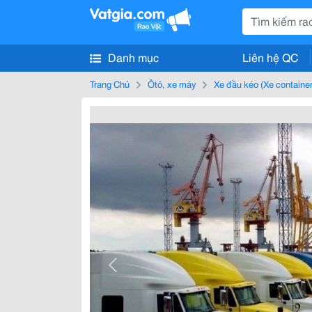
Danh mục
Liên hệ QC
Trang Chủ
Ôtô, xe máy
Xe đầu kéo (Xe container