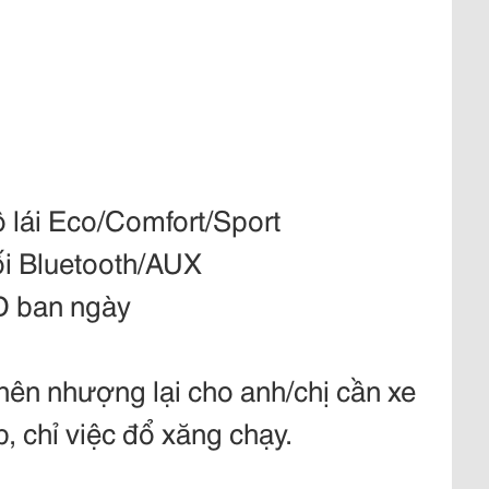
ộ lái Eco/Comfort/Sport
ối Bluetooth/AUX
D ban ngày
g nên nhượng lại cho anh/chị cần xe
p, chỉ việc đổ xăng chạy.