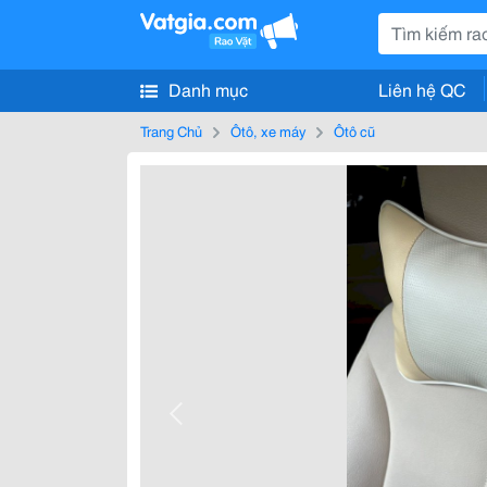
Danh mục
Liên hệ QC
Trang Chủ
Ôtô, xe máy
Ôtô cũ