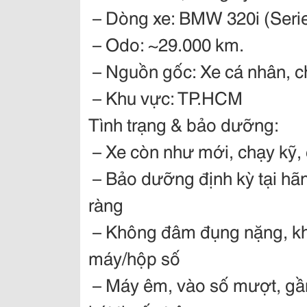
– Dòng xe: BMW 320i (Serie
– Odo: ~29.000 km.
– Nguồn gốc: Xe cá nhân, c
– Khu vực: TP.HCM
Tình trạng & bảo dưỡng:
– Xe còn như mới, chạy kỹ, c
– Bảo dưỡng định kỳ tại hã
ràng
– Không đâm đụng nặng, kh
máy/hộp số
– Máy êm, vào số mượt, gầm