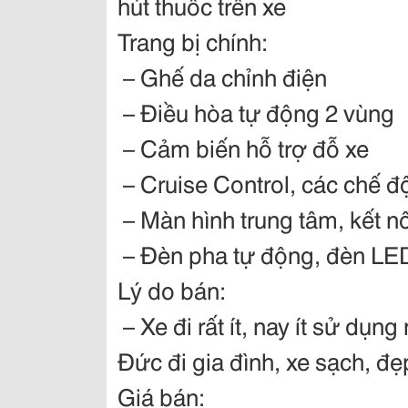
hút thuốc trên xe
Trang bị chính:
– Ghế da chỉnh điện
– Điều hòa tự động 2 vùng
– Cảm biến hỗ trợ đỗ xe
– Cruise Control, các chế đ
– Màn hình trung tâm, kết n
– Đèn pha tự động, đèn LE
Lý do bán:
– Xe đi rất ít, nay ít sử dụn
Đức đi gia đình, xe sạch, đẹ
Giá bán: