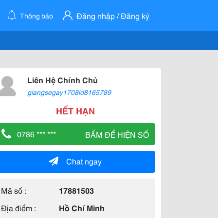
Đăng nhập / Đăng ký
Thông báo
Liên Hệ Chính Chủ
giangsegay1708id8165789
HẾT HẠN
0786 *** ***
BẤM ĐỂ HIỆN SỐ
Chat ngay
Mã số :
17881503
Địa điểm :
Hồ Chí Minh