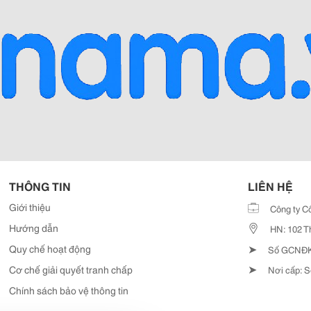
THÔNG TIN
LIÊN HỆ
Giới thiệu
Công ty C
Hướng dẫn
HN: 102 T
➤
Quy chế hoạt động
Số GCNĐKD
➤
Cơ chế giải quyết tranh chấp
Nơi cấp: S
Chính sách bảo vệ thông tin