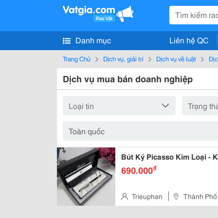
Danh mục
Liên hệ QC
Trang Chủ
Dịch vụ, giải trí
Dịch vụ về luật
Dịc
Dịch vụ mua bán doanh nghiệp
Bút Ký Picasso Kim Loại -
₫
690.000
Trieuphan
Thành Phố