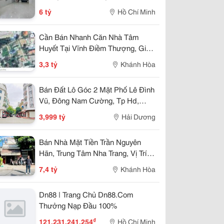
Nhỉnh 5 Tỷ
6 tỷ
Hồ Chí Minh
Cần Bán Nhanh Căn Nhà Tâm
Huyết Tại Vĩnh Điềm Thượng, Giá
Cực Tốt 3,3 Tỷ
3,3 tỷ
Khánh Hòa
Bán Đất Lô Góc 2 Mặt Phố Lê Đình
Vũ, Đông Nam Cường, Tp Hd,
57.25M2, Đường 13.5M, 3.X Tỷ
3,999 tỷ
Hải Dương
Bán Nhà Mặt Tiền Trần Nguyên
Hãn, Trung Tâm Nha Trang, Vị Trí
Kinh Doanh Đẹp, Giá 7,4 Tỷ
7,4 tỷ
Khánh Hòa
Dn88 | Trang Chủ Dn88.Com
Thưởng Nạp Đầu 100%
₫
121.231.241.254
Hồ Chí Minh