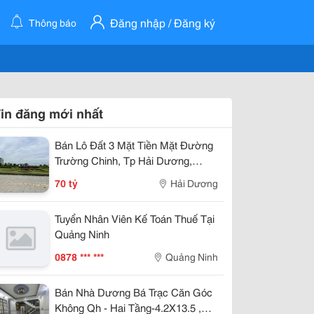
Đăng nhập / Đăng ký
Thông báo
in đăng mới nhất
Bán Lô Đất 3 Mặt Tiền Mặt Đường
Trường Chinh, Tp Hải Dương,
789M2, Lô Góc, Kd Tốt, Vị Trí Đẹp
70 tỷ
Hải Dương
Tuyển Nhân Viên Kế Toán Thuế Tại
Quảng Ninh
0878 *** ***
Quảng Ninh
Bán Nhà Dương Bá Trạc Căn Góc
Không Qh - Hai Tầng-4.2X13.5 ,