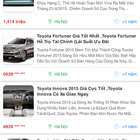
Khúc Hạng C, Thế Hệ Hoàn Toàn Mới Vừa Ra Mắt Vào
Tháng 21/4/2015, Chiếm Doanh Số Cao Trong Thị
Trường Xe Nổi Tiếng. Thế Hệ Mới Cung Cấp 3 Phiên
Bản 2.0 E, 2.5 G Và 2.5 Q Với Kích Thước Tăng Hơn
1,414 triệu
Hà Nội
>1 năm
25Mm
Toyota Fortuner Giá Tốt Nhất ,Toyota Fortuner
Hỗ Trọ Tài Chính (Lãi Suất Ưu Đãi
Toyota Fortuner 2015 Đem Tới Mọi Thành Công Toyota
Fortuner 2015 Đang Sở Hữu Một Mức Giá Đặc Biệt Hấp
Dẫn So Với Doanh Số Bán Hàng Của Dòng Xe Này, Quí
Khách Hãy Đến Trực Tiếp Các Đại Lý Chính Hãng Của
Toyota Việt Nam Để Cập Nhật Được Giá Xe
0939 *** ***
Hà Nội
>1 năm
Toyota Innova 2015 Giá Cực Tốt ,Toyota
Innova Có Xe Giao Ngay
Toyota Innova 2015 Là Dòng Xe Thống Trị Phân Khúc Đa
Dụng Nhiều Năm Liền, Innova Là &Quot;Quả Bom
Tấn&Quot; Của Toyota. Phiên Bản Mới Được Ra Mắt
Tháng 03/2014 Với Nhiều Cải Tiến Về Trang Thiết Bị Và
Kiểu Dáng. Cả 4 Phiên Bản Innova Đều Có Cùng Kích
0939 *** ***
Hà Nội
>1 năm
Thước 4585