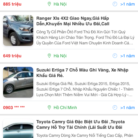
Hãng Và Bảo Hành Bảo Dưỡng Xe Ôtô Ford.
885 triệu
Hà Nội
>1 năm
Ranger Xls 4X2 Giao Ngay,Giá Hấp
Dẫn,Khuyến Mại Nhiều Ưu Đãi,Call
Công Ty Cổ Phần Ôtô Ford Thủ Đô Xin Gửi Tới Quý
Khách Hàng Lời Chào Trân Trọng. Ford Thủ Đô Là Đại Lý
Ủy Quyền Của Ford Việt Nam Chuyên Kinh Doanh Các
Loại Xe Ô Tô Ford , Cung Cấp Vật Tư Phụ Tùng Chính
Hãng Và Bảo Hành Bảo Dưỡng Xe Ôtô Ford.
649 triệu
Hà Nội
>1 năm
Suzuki Ertiga 7 Chỗ Màu Ghi Vàng, Xe Nhập
Khẩu Giá Rẻ.
Suzuki Ertiga Giá Rẻ, Suzuki Ertiga 2015, Ertiga 2015,
Suzuki Ertiga 7 Chỗ, Nhập Khẩu Nguyên Chiếc ! - Thêm
Lựa Chọn Mới Thêm Niềm Vui Mới - Giá Cả Hợp Lý -
Tiết Kiệm Tối Đa Chi Phí Sử Dụng Xe Hơi . - Suzuki
Ertiga Trang Bị Hệ Thống An Toàn Cao Abs,
0903 *** ***
Hồ Chí Minh
>1 năm
Toyota Camry Giá Đặc Biệt Ưu Đãi ,Toyota
Camry Hỗ Trợ Tài Chính (Lãi Suất Ưu Đãi
Toyota Camry Dòng Xe Camry Nổi Tiếng Cao Cấp, Phân