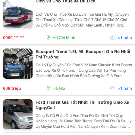
Dich Vu Cho Thue Xe Du Lich
Dịch Vụ Cho Thuê Xe Du Lịch Tron Gói Ha My , Chuyên
Cho Thuê Xe Các Loại Từ 4 Chỗ 7 Chỗ 16 Chỗ 29 Chỗ
35 Chỗ 45 Chỗ Ngồi Đời Mới Máy Lạnh , Nhận Hợp
Đồng Tham Quan Du Lịch Trong Nước , Nhận Hợp Đồng
Thuê Xe Tháng Theo Nhiều Hình Thức Khác Nhau ... Để
0909 *** ***
Hồ Chí Minh
>1 năm
Ecosport Trend 1.5L Mt, Ecosport Giá Rẻ Nhất
Thị Trường
Đại Lý Ủy Quyền Của Ford Việt Nam Chuyên Kinh Doanh
Các Loại Xe Ô Tô Ford, Cung Cấp Vật Tư Phụ Tùng
Chính Hãng Và Bảo Hành Bảo Dưỡng Xe Ôtô Ford.
Thông Tin Liên Hệ: Ms. Nguyễn Hồng Loan - Mobile:
0949291184 Địa Chỉ: Ford Thủ Đô , Km Số 8
606 triệu
Hà Nội
>1 năm
Ford Transit Giá Tốt Nhất Thị Trường Giao Xe
Ngay,Call
Công Ty Cổ Phần Ôtô Ford Thủ Đô Xin Gửi Tới Quý
Khách Hàng Lời Chào Trân Trọng. Ford Thủ Đô Là Đại Lý
Ủy Quyền Của Ford Việt Nam Chuyên Kinh Doanh Các
Loại Xe Ô Tô Ford , Cung Cấp Vật Tư Phụ Tùng Chính