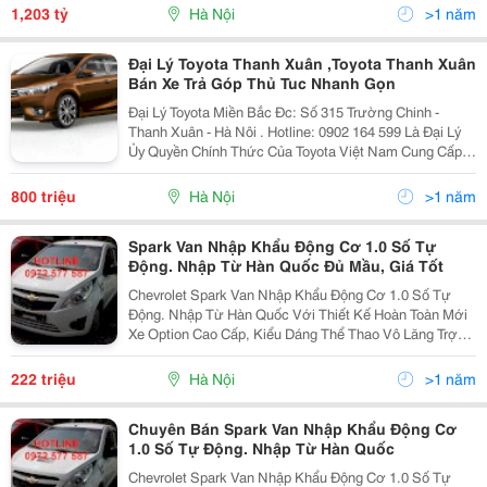
2.285Mm, Toyota Hiace 2015 Chiều Dài Tăng 54 Cm Và
1,203 tỷ
Hà Nội
>1 năm
Cao Hơn 18 Cm
Đại Lý Toyota Thanh Xuân ,Toyota Thanh Xuân
Bán Xe Trả Góp Thủ Tuc Nhanh Gọn
Đại Lý Toyota Miền Bắc Đc: Số 315 Trường Chinh -
Thanh Xuân - Hà Nôi . Hotline: 0902 164 599 Là Đại Lý
Ủy Quyền Chính Thức Của Toyota Việt Nam Cung Cấp
Các Sản Phẩm Xe Ô Tô Du Lịch , Xe Khách Mang
Thương Hiệu Toyota Tại Khu Vực Phía Bắ
800 triệu
Hà Nội
>1 năm
Spark Van Nhập Khẩu Động Cơ 1.0 Số Tự
Động. Nhập Từ Hàn Quốc Đủ Mầu, Giá Tốt
Chevrolet Spark Van Nhập Khẩu Động Cơ 1.0 Số Tự
Động. Nhập Từ Hàn Quốc Với Thiết Kế Hoàn Toàn Mới
Xe Option Cao Cấp, Kiểu Dáng Thể Thao Vô Lăng Trợ
Lực Điện Tử Giúp Lái Xe An Toàn Tích Hợp Túi Khí
Người Lái - Hệ Thống Chìa Khóa Tích Hợp Đề Nổ T
222 triệu
Hà Nội
>1 năm
Chuyên Bán Spark Van Nhập Khẩu Động Cơ
1.0 Số Tự Động. Nhập Từ Hàn Quốc
Chevrolet Spark Van Nhập Khẩu Động Cơ 1.0 Số Tự