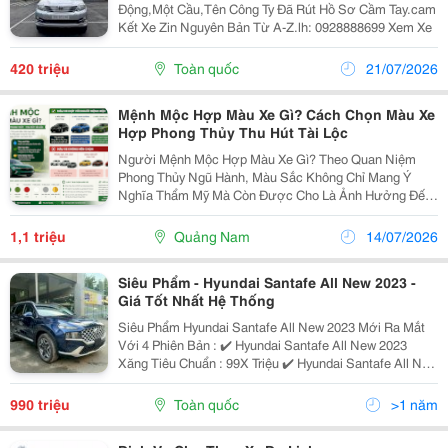
Động,Một Cầu,Tên Công Ty Đã Rút Hồ Sơ Cầm Tay.cam
Kết Xe Zin Nguyên Bản Từ A-Z.lh: 0928888699 Xem Xe
420 triệu
Toàn quốc
21/07/2026
Mệnh Mộc Hợp Màu Xe Gì? Cách Chọn Màu Xe
Hợp Phong Thủy Thu Hút Tài Lộc
Người Mệnh Mộc Hợp Màu Xe Gì? Theo Quan Niệm
Phong Thủy Ngũ Hành, Màu Sắc Không Chỉ Mang Ý
Nghĩa Thẩm Mỹ Mà Còn Được Cho Là Ảnh Hưởng Đến
Nguồn Năng Lượng Của Chủ Sở Hữu. Vì Vậy, Nhiều
Người Khi Mua Ô Tô Thường Quan Tâm Đến Việc Lựa
1,1 triệu
Quảng Nam
14/07/2026
Chọn Màu Xe Phù...
Siêu Phẩm - Hyundai Santafe All New 2023 -
Giá Tốt Nhất Hệ Thống
Siêu Phẩm Hyundai Santafe All New 2023 Mới Ra Mắt
Với 4 Phiên Bản : ✔️ Hyundai Santafe All New 2023
Xăng Tiêu Chuẩn : 99X Triệu ✔️ Hyundai Santafe All New
2023 Xăng Premium : 1.18X Triệu ✔️ Hyundai Santafe All
New 2023 Dầu Tiêu Chuẩn : 1.09X
990 triệu
Toàn quốc
>1 năm