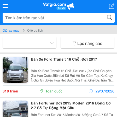
Ôtô, xe máy
Ô tô du lịch
Lọc nâng cao
Bán Xe Ford Transit 16 Chỗ ,Đời 2017
Bán Xe Ford Transit 16 Chỗ ,Đời 2017 ,Xe Chở Chuyên
Gia Hàn Quốc,Biển Ld Đã Rút Hồ Sơ Cầm Tay, Xe Chạy
Ít Giữ Gìn,Điều Hoà Rét Buốt,Nội Thất Ghế Da,Trần Nỉ
Zin. Xe Ko Đâm Va,Ngập Nước .Lh: 0928888699 Xem
Xe
310 triệu
Toàn quốc
29/07/2026
Bán Fortuner Đời 2015 Moden 2016 Động Cơ
2.7 Số Tự Động,Một Cầu
Bán Fortuner Đời 2015 Moden 2016 Động Cơ 2.7 Số Tự