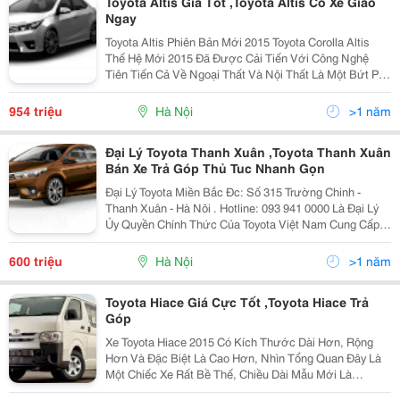
Toyota Altis Giá Tốt ,Toyota Altis Có Xe Giao
Ngay
Toyota Altis Phiên Bản Mới 2015 Toyota Corolla Altis
Thế Hệ Mới 2015 Đã Được Cải Tiến Với Công Nghệ
Tiên Tiến Cả Về Ngoại Thất Và Nội Thất Là Một Bứt Phá
Mạnh Mẽ Tạo Lên Một Dáng Vẻ Sang Trọng Mang Mọt
Phong Cách Mạnh Mẽ Thể Thao ,Tinh Tế Với Hộp
954 triệu
Hà Nội
>1 năm
Đại Lý Toyota Thanh Xuân ,Toyota Thanh Xuân
Bán Xe Trả Góp Thủ Tuc Nhanh Gọn
Đại Lý Toyota Miền Bắc Đc: Số 315 Trường Chinh -
Thanh Xuân - Hà Nôi . Hotline: 093 941 0000 Là Đại Lý
Ủy Quyền Chính Thức Của Toyota Việt Nam Cung Cấp
Các Sản Phẩm Xe Ô Tô Du Lịch , Xe Khách Mang
Thương Hiệu Toyota Tại Khu Vực Phía Bắ
600 triệu
Hà Nội
>1 năm
Toyota Hiace Giá Cực Tốt ,Toyota Hiace Trả
Góp
Xe Toyota Hiace 2015 Có Kích Thước Dài Hơn, Rộng
Hơn Và Đặc Biệt Là Cao Hơn, Nhìn Tổng Quan Đây Là
Một Chiếc Xe Rất Bề Thế, Chiều Dài Mẫu Mới Là
5.380Mm, Chiều Rộng 1.880Mm Và Chiều Cao