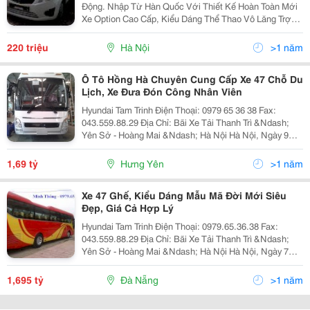
Động. Nhập Từ Hàn Quốc Với Thiết Kế Hoàn Toàn Mới
Xe Option Cao Cấp, Kiểu Dáng Thể Thao Vô Lăng Trợ
Lực Điện Tử Giúp Lái Xe An Toàn Tích Hợp Túi Khí
Người Lái - Hệ Thống Chìa Khóa Tích Hợp Đề Nổ T
220 triệu
Hà Nội
>1 năm
Ô Tô Hồng Hà Chuyên Cung Cấp Xe 47 Chỗ Du
Lịch, Xe Đưa Đón Công Nhân Viên
Hyundai Tam Trinh Điện Thoại: 0979 65 36 38 Fax:
043.559.88.29 Địa Chỉ: Bãi Xe Tải Thanh Trì &Ndash;
Yên Sở - Hoàng Mai &Ndash; Hà Nội Hà Nội, Ngày 9
Tháng 07 Năm 2015 Bảng Báo Giá Kính Gửi : Quý
Khách Hàng
1,69 tỷ
Hưng Yên
>1 năm
Xe 47 Ghế, Kiểu Dáng Mẫu Mã Đời Mới Siêu
Đẹp, Giá Cả Hợp Lý
Hyundai Tam Trinh Điện Thoại: 0979.65.36.38 Fax:
043.559.88.29 Địa Chỉ: Bãi Xe Tải Thanh Trì &Ndash;
Yên Sở - Hoàng Mai &Ndash; Hà Nội Hà Nội, Ngày 7
Tháng 7 Năm 2015 Báo Giá Kính Gửi : Quý Khách Hàng
Hy
1,695 tỷ
Đà Nẵng
>1 năm