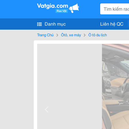
Danh mục
Liên hệ QC
Trang Chủ
Ôtô, xe máy
Ô tô du lịch