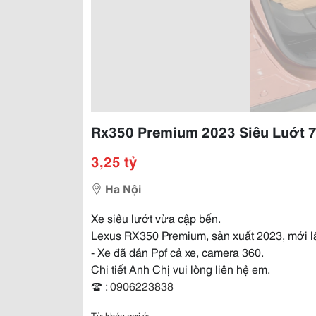
Rx350 Premium 2023 Siêu Luớt 70
3,25 tỷ
Ha Nội
Xe siêu lướt vừa cập bến.
Lexus RX350 Premium, sản xuất 2023, mới l
- Xe đã dán Ppf cả xe, camera 360.
Chi tiết Anh Chị vui lòng liên hệ em.
☎️ :
0906223838
Từ khóa gợi ý: