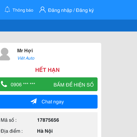
Đăng nhập / Đăng ký
Thông báo
Mr Hợi
Viêt Auto
HẾT HẠN
0906 *** ***
BẤM ĐỂ HIỆN SỐ
Chat ngay
Mã số :
17875656
Địa điểm :
Hà Nội