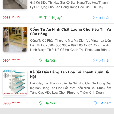
Giá Kệ Siêu Thị Hay Giá Kệ Bán Hàng Tạp Hóa Thanh
Lý Sử Dụng Cho Bán Hàng Trong Các Siêu Thị Hay
Trong Các Cửa Hàng Tạp Hóa Với Việc Giảm Thiểu Tối
Đa Cho Phí Đầu Tư Ban Đầu Cho Việc Bán Hàng Thì Vi
0965 *** ***
Thái Nguyên
>1 năm
Cổng Từ An Ninh Chất Lượng Cho Siêu Thị Và
Cửa Hàng
Công Ty Cổ Phần Thương Mại Và Dịch Vụ Vinamax Liên
Hệ : Mr Duy 0904.536.386 -- 0977.05.12.87 Cổng Từ An
Ninh Được Thiết Kế Có Hai Cánh Thu Phát, Làm Bằng
Nhựa Tổng Hợp, Mẫu Mã Đơn Giản, Dễ Lắp Đặt Và Sử
0904 *** ***
Hà Nội
>1 năm
Kệ Sắt Bán Hàng Tạp Hóa Tại Thanh Xuân Hà
Nội
Hiện Nay Tại Thanh Xuân Hà Nội Nhu Cầu Sử Dụng Giá
Kệ Bán Hàng Tạp Hóa Rất Phát Triển Nhu Cầu Mua Sắm
Tăng Cao Việc Lựa Chọn Phương Thức Kinh Doanh
Bán Hàng Tạp Hóa Là Rất Hợp Lý Bạn Có Nhu Cầu Mở
Của Hàng Tạp Hóa ,Siêu Thị ,Của Hàng Tự Chọn Bạ
0965 *** ***
Hà Nội
>1 năm