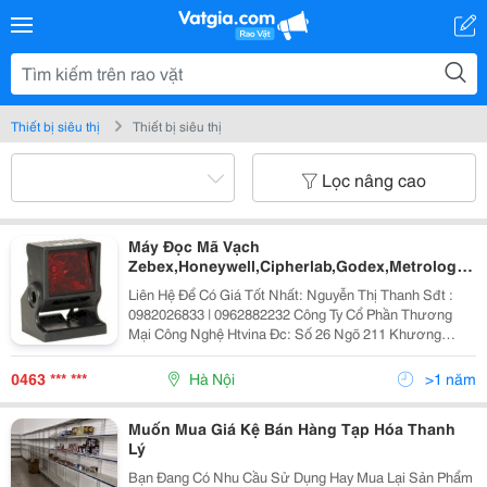
Thiết bị siêu thị
Thiết bị siêu thị
Lọc nâng cao
Máy Đọc Mã Vạch
Zebex,Honeywell,Cipherlab,Godex,Metrologic
Giá Tốt
Liên Hệ Để Có Giá Tốt Nhất: Nguyễn Thị Thanh Sđt :
0982026833 | 0962882232 Công Ty Cổ Phần Thương
Mại Công Nghệ Htvina Đc: Số 26 Ngõ 211 Khương
Trung &Ndash; Thanh Xuân &Ndash; Hà Nội Yahoo
:Nguyenthanh6685 Website: Http://Sieuthiht.com |
0463 *** ***
Hà Nội
>1 năm
Muốn Mua Giá Kệ Bán Hàng Tạp Hóa Thanh
Lý
Bạn Đang Có Nhu Cầu Sử Dụng Hay Mua Lại Sản Phẩm