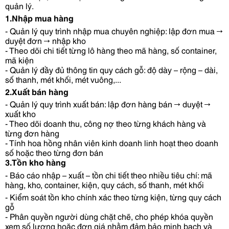
quản lý.
1.Nhập mua hàng
- Quản lý quy trình nhập mua chuyên nghiệp: lập đơn mua → 
duyệt đơn → nhập kho
- Theo dõi chi tiết từng lô hàng theo mã hàng, số container, 
mã kiện
- Quản lý đầy đủ thông tin quy cách gỗ: độ dày – rộng – dài, 
số thanh, mét khối, mét vuông,...
2.Xuất bán hàng
- Quản lý quy trình xuất bán: lập đơn hàng bán → duyệt → 
xuất kho
- Theo dõi doanh thu, công nợ theo từng khách hàng và 
từng đơn hàng
- Tính hoa hồng nhân viên kinh doanh linh hoạt theo doanh 
số hoặc theo từng đơn bán
3.Tồn kho hàng
- Báo cáo nhập – xuất – tồn chi tiết theo nhiều tiêu chí: mã 
hàng, kho, container, kiện, quy cách, số thanh, mét khối
- Kiểm soát tồn kho chính xác theo từng kiện, từng quy cách 
gỗ
- Phân quyền người dùng chặt chẽ, cho phép khóa quyền 
xem số lượng hoặc đơn giá nhằm đảm bảo minh bạch và 