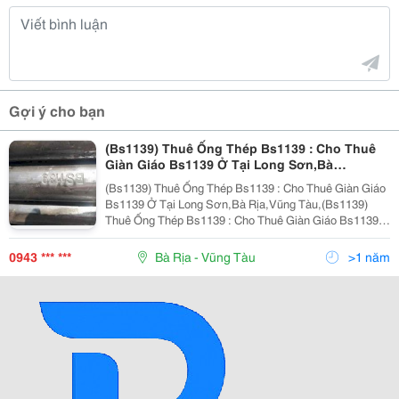
Gợi ý cho bạn
(Bs1139) Thuê Ống Thép Bs1139 : Cho Thuê
Giàn Giáo Bs1139 Ở Tại Long Sơn,Bà
Rịa,Vũng Tàu
(Bs1139) Thuê Ống Thép Bs1139 : Cho Thuê Giàn Giáo
Bs1139 Ở Tại Long Sơn,Bà Rịa,Vũng Tàu,(Bs1139)
Thuê Ống Thép Bs1139 : Cho Thuê Giàn Giáo Bs1139
Ở Tại Long Sơn,Bà Rịa,Vũng Tàu,(Bs1139) Thuê Ống
Thép Bs1139 : Cho Thuê Giàn Giáo Bs1139 Ở Tại
0943 *** ***
Bà Rịa - Vũng Tàu
>1 năm
Long...