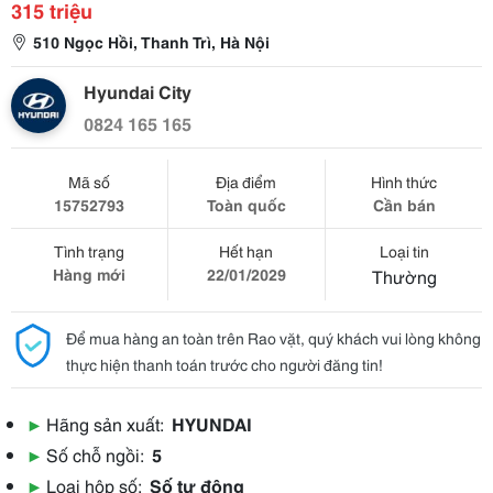
315 triệu
510 Ngọc Hồi, Thanh Trì, Hà Nội
Hyundai City
0824 165 165
Mã số
Địa điểm
Hình thức
15752793
Toàn quốc
Cần bán
Tình trạng
Hết hạn
Loại tin
Hàng mới
22/01/2029
Thường
Để mua hàng an toàn trên Rao vặt, quý khách vui lòng không
thực hiện thanh toán trước cho người đăng tin!
▶
Hãng sản xuất:
HYUNDAI
▶
Số chỗ ngồi:
5
▶
Loại hộp số:
Số tự động