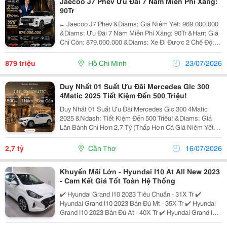
Jaecoo J7 Phev Ưu Đãi 7 Năm Miễn Phí Xăng:
90Tr
► Jaecoo J7 Phev &Diams; Giá Niêm Yết: 969.000.000
&Diams; Ưu Đãi 7 Năm Miễn Phí Xăng: 90Tr &Harr; Giá
Chỉ Còn: 879.000.000 &Diams; Xe Đi Được 2 Chế Độ: ✅️
Ev ( Điện Thuần ): 110Km ✅️ Hev ( Xăng Lai Điện ):
1600Km &Diams; Ưu Đãi Không Thể Bỏ Lỡ:...
879 triệu
Hồ Chí Minh
23/07/2026
Duy Nhất 01 Suất Ưu Đãi Mercedes Glc 300
4Matic 2025 Tiết Kiệm Đến 500 Triệu!
Duy Nhất 01 Suất Ưu Đãi Mercedes Glc 300 4Matic
2025 &Ndash; Tiết Kiệm Đến 500 Triệu! &Diams; Giá
Lăn Bánh Chỉ Hơn 2,7 Tỷ (Thấp Hơn Cả Giá Niêm Yết
2,859 Tỷ) &Diams; Trả Trước Chỉ Từ 460 Triệu &Ndash;
Nhận Xe Ngay! &Diams; Ưu Đãi Cực Hấp Dẫn: ✅
2,7 tỷ
Cần Thơ
16/07/2026
Giảm...
Khuyến Mãi Lớn - Hyundai I10 At All New 2023
- Cam Kết Giá Tốt Toàn Hệ Thống
✔️ Hyundai Grand I10 2023 Tiêu Chuẩn - 31X Tr ✔️
Hyundai Grand I10 2023 Bản Đủ Mt - 35X Tr ✔️ Hyundai
Grand I10 2023 Bản Đủ At - 40X Tr ✔️ Hyundai Grand I10
2023 Sedan Tiêu Chuẩn - 32X Tr ✔️ Hyundai Grand I10