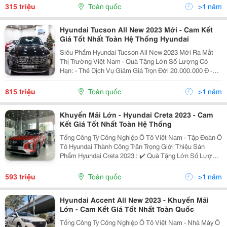
2023 Sedan Bản Đủ Mt - 36X Tr ✔️ Hyundai
315 triệu
Toàn quốc
>1 năm
Hyundai Tucson All New 2023 Mới - Cam Kết
Giá Tốt Nhất Toàn Hệ Thống Hyundai
Siêu Phẩm Hyundai Tucson All New 2023 Mới Ra Mắt
Thị Trường Việt Nam - Quà Tặng Lớn Số Lượng Có
Hạn: - Thẻ Dịch Vụ Giảm Giá Trọn Đời 20.000.000 Đ -
Tặng Thảm Trải Sàn, Bọc Da Tay Lái, Nước Hoa Trên Xe
- Tặng Dán Kính Film Cách Nhiệt Bảo Hành 5 Năm -
815 triệu
Toàn quốc
>1 năm
Khuyến Mãi Lớn - Hyundai Creta 2023 - Cam
Kết Giá Tốt Nhất Toàn Hệ Thống
Tổng Công Ty Công Nghiệp Ô Tô Việt Nam - Tập Đoàn Ô
Tô Hyundai Thành Công Trân Trọng Giới Thiệu Sản
Phẩm Hyundai Creta 2023 : ✔️ Quà Tặng Lớn Số Lượng
Có Hạn : Thẻ Dịch Vụ Giảm Giá Trọn Đời 20.000.000 Đ
Tặng Dán Kính Film Cách Nhiệt Cao Cấp Chính Hãn
593 triệu
Toàn quốc
>1 năm
Hyundai Accent All New 2023 - Khuyến Mãi
Lớn - Cam Kết Giá Tốt Nhất Toàn Quốc
Tổng Công Ty Công Nghiệp Ô Tô Việt Nam - Nhà Máy Ô