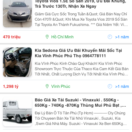
Toyota Vios 1.5E Số Sàn 2019, Ưu Đãi Khủng,
Trả Trước 130Tr, Nhận Xe Ngay
Giảm Giá Cực Sốc Trong Tuần &Quot; Giá Bán Nay Chỉ
Còn 470Tr &Quot; Khi Mua Xe Toyota Vios 2019 Số Sàn
Tại Toyota An Thành Fukushima. *** Giá Niêm Yết: Vios
1.5E Số Sàn: 490.000.000Đ Vios 1.5E Tự Động:
540.000.000Đ Vios 1.5G Tự Động: 570.000.
470 triệu
Hồ Chí Minh
>1 năm
Kia Sedona Giá Ưu Đãi Khuyến Mãi Sốc Tại
Kia Vĩnh Phúc Phú Thọ 0964778111
Kia Vĩnh Phúc Kính Chào Quý Khách! Kia Vĩnh Phúc
Showroom Trực Thuộc Của Thaco Kia Cam Kết Giá Bán
Tốt Nhất, Chất Lượng Dịch Vụ Tốt Nhất Kia Vĩnh Phúc -
X In Trân Trọng Gửi Đến Lời Chào Và Hân Hạnh Được
Giới Thiệu Tới Quý Vị Mẫu Xe Grand Sed
1,298 tỷ
Vĩnh Phúc
>1 năm
Báo Giá Xe Tải Suzuki - Vinaxuki . 550Kg -
650Kg - 740Kg -870Kg Thùng Mui Phủ Bạt ,
Mui Kín , Đông Lạnh ...Mới 2012 .
Đại Lý Bán Ô Tô Tân Phú (Tp Hcm) ----------- Cty Chúng
Tôi Chuyeen Bán Xe Tải Nhỏ Vinaxuki , Suzuki, Kia
,Swm Giá Nhà Máy. Suzuki - Vinaxuki Xe Ben 650Kg
Kích Thước Thùng : 1M95 X 1M41 X 410 Mm . Xe Tai