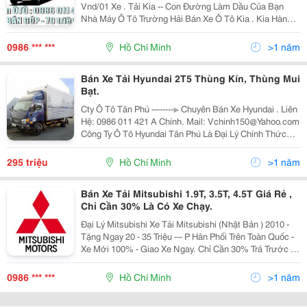
Vnd/01 Xe . Tải Kia -- Con Đường Làm Dầu Của Bạn
Nhà Máy Ô Tô Trường Hải Bán Xe Ô Tô Kia . Kia Hàn
Quốc ****** 1. Kia T Ải Trọng K2700 Ii - 1.250 Kg + Thùng
D Xr X C ( 3M130 X 1M650 X 1M69
0986 *** ***
Hồ Chí Minh
>1 năm
Bán Xe Tải Hyundai 2T5 Thùng Kín, Thùng Mui
Bạt.
Cty Ô Tô Tân Phú --------≫ Chuyên Bán Xe Hyundai . Liên
Hệ: 0986 011 421 A Chính. Mail: Vchinh150@Yahoo.com
Công Ty Ô Tô Hyundai Tân Phú Là Đại Lý Chính Thức
Của Hãng Ô Tô Hyundai Tại Việt Nam, Chuyên Cung
Cấp Các Loại Ô Tô Hyundai N
295 triệu
Hồ Chí Minh
>1 năm
Bán Xe Tải Mitsubishi 1.9T, 3.5T, 4.5T Giá Rẻ ,
Chỉ Cần 30% Là Có Xe Chạy.
Đại Lý Mitsubishi Xe Tải Mitsubishi (Nhật Bản ) 2010 -
Tặng Ngay 20 - 35 Triệu --- P Hân Phối Trên Toàn Quốc -
Xe Mới 100% - Giao Xe Ngay. Chỉ Cần 30% Trả Trước Là
Có Xe Chạy - Trả Góp Từ 1-≫ 4 Năm. *Xe Tải Mitsubishi
Fuso - 1T9 ***
0986 *** ***
Hồ Chí Minh
>1 năm