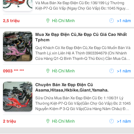
Và Mua Bán Xe Đạp Điện Cũ Đc:136/199 Lý Thường
Kiệt-P7-Q Gò Vấp (Ngay Chợ Gò Vấp) Đc:1045 Nguyễn
Kiễm-P 3-Q Gò Vấp(Cửa Hàng Năm Châu) Đc:1A
Nguyễn Đình Chiểu-
2,5 triệu
Hồ Chí Minh
>1 năm
Mua Xe Đạp Điện Cũ,Xe Đạp Cũ Giá Cao Nhất
Tphcm
Quý Khách Có Xe Đạp Điện Cũ,Xe Đạp Cũ Muốn Bán Và
Thanh Lý.xin Liên Hệ A Thịnh 0903394679 (Chi Nhánh
Cửa Hàng Q1-Q Bình Thạnh-Q Thủ Đức) Cần Mua Các
Loại Xe Đạp Điện Cũ,Hư Bình,Không Chạy Được,Để
Lâu Không Chạy.... Giá Mua Cao Nhất Tphcm, Nhiệt
0903 *** ***
Hồ Chí Minh
>1 năm
Chuyên Bán Xe Đạp Điện Cũ
Asama,Hitasa,Hkbike,Giant,Yamaha.
Sữa Chữa Mua Bán Xe Đạp Điện Cũ Đc 1:106/31 Lý
Thường Kiệt-P7-Q Gò Vấp(Gần Chợ Gò Vấp) Đc 2:1045
Nguyễn Kiệm-P 3-Q Gò Vấp(Cửa Hàng Năm Châu) Đc
3:1A Nguyễn Đình Chiểu-P Đakao-Q1(Gọi Trước Khi
Tới,Cảm Ơn). Qúy Khách Có Nhu Cầu
2 triệu
Hồ Chí Minh
>1 năm