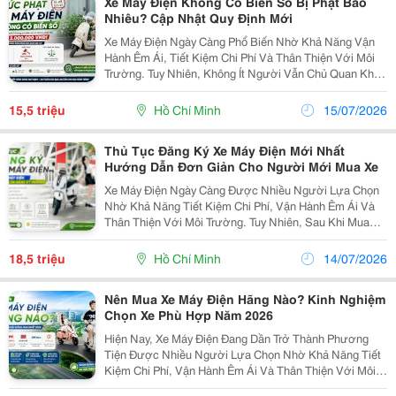
Xe Máy Điện Không Có Biển Số Bị Phạt Bao
Nhiêu? Cập Nhật Quy Định Mới
Xe Máy Điện Ngày Càng Phổ Biến Nhờ Khả Năng Vận
Hành Êm Ái, Tiết Kiệm Chi Phí Và Thân Thiện Với Môi
Trường. Tuy Nhiên, Không Ít Người Vẫn Chủ Quan Khi
Sử Dụng Xe Mà Chưa Đăng Ký Biển Số, Dẫn Đến Nguy
Cơ Bị Xử Phạt Khi Tham Gia Giao Thông. Theo...
15,5 triệu
Hồ Chí Minh
15/07/2026
Thủ Tục Đăng Ký Xe Máy Điện Mới Nhất
Hướng Dẫn Đơn Giản Cho Người Mới Mua Xe
Xe Máy Điện Ngày Càng Được Nhiều Người Lựa Chọn
Nhờ Khả Năng Tiết Kiệm Chi Phí, Vận Hành Êm Ái Và
Thân Thiện Với Môi Trường. Tuy Nhiên, Sau Khi Mua
Xe, Không Ít Người Băn Khoăn Về Quy Trình Đăng Ký
Biển Số. Nếu Bạn Cũng Đang Tìm Hiểu Thủ Tục Đăng
18,5 triệu
Hồ Chí Minh
14/07/2026
Ký...
Nên Mua Xe Máy Điện Hãng Nào? Kinh Nghiệm
Chọn Xe Phù Hợp Năm 2026
Hiện Nay, Xe Máy Điện Đang Dần Trở Thành Phương
Tiện Được Nhiều Người Lựa Chọn Nhờ Khả Năng Tiết
Kiệm Chi Phí, Vận Hành Êm Ái Và Thân Thiện Với Môi
Trường. Tuy Nhiên, Giữa Rất Nhiều Thương Hiệu Trên