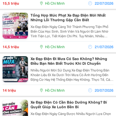
Lượng Sẽ Giúp Di Chuyển Mạnh Mẽ, Tiết Kiệm Điện Và
15,5 triệu
Hồ Chí Minh
22/07/2026
Có Tuổi Thọ...
Tổng Hợp Mức Phạt Xe Đạp Điện Mới Nhất
Những Lỗi Thường Gặp Cần Biết
Xe Đạp Điện Ngày Càng Trở Thành Phương Tiện Phổ
Biến Của Học Sinh, Sinh Viên Và Người Đi Làm Nhờ
Tính Tiện Lợi, Tiết Kiệm Chi Phí. Tuy Nhiên, Nhiều
Người Vẫn Nghĩ Rằng Xe Đạp Điện Sẽ Không Bị Xử
Phạt Khi Vi Phạm Giao Thông. Thực Tế, Người Điều
14,5 triệu
Hồ Chí Minh
21/07/2026
Khiển...
Xe Đạp Điện Đi Mưa Có Sao Không? Những
Điều Bạn Nên Biết Trước Khi Di Chuyển
Nhiều Người Mới Sử Dụng Xe Đạp Điện Thường Băn
Khoăn Liệu Đi Xe Dưới Trời Mưa Có Ảnh Hưởng Đến
Động Cơ Hay Hệ Thống Điện Hay Không. Thực Tế, Các
Mẫu Xe Đạp Điện Chính Hãng Hiện Nay Đều Được Thiết
Kế Với Khả Năng Chống Nước Ở Mức Cơ Bản, Đủ Để
14 triệu
Hồ Chí Minh
20/07/2026
Vận...
Xe Đạp Điện Có Cần Bảo Dưỡng Không? Bí
Quyết Giúp Xe Luôn Bền Bỉ
Xe Đạp Điện Ngày Càng Được Nhiều Người Lựa Chọn