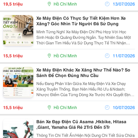
Thị Trường, Câu Hỏi Nên Mua Xe Máy Điện Hãng Nào...
19,5 triệu
Hồ Chí Minh
13/07/2026
Xe Máy Điện Có Thực Sự Tiết Kiệm Hơn Xe
Xăng? Góc Nhìn Từ Người Đã Sử Dụng
Mình Từng Nghĩ Xe Máy Điện Chỉ Phù Hợp Với Học
Sinh Hoặc Đi Quãng Đường Ngắn. Tuy Nhiên Sau Một
Thời Gian Tìm Hiểu Và Sử Dụng Thực Tế Thì Nhận
Thấy Khoản Tiền Phải Bỏ Ra Mỗi Tháng Thấp Hơn Đáng
Kể So Với Xe Máy Chạy Xăng. Nếu Xe Xăng Phải Đổ
15,5 triệu
Hồ Chí Minh
11/07/2026
Nhiên...
Xe Máy Điện Khác Xe Xăng Như Thế Nào? So
Sánh Để Chọn Đúng Nhu Cầu
Nếu Đang Phân Vân Giữa Xe Máy Điện Và Xe Chạy
Xăng Truyền Thống, Bạn Nên Hiểu Rõ Ưu &Ndash;
Nhược Điểm Của Từng Dòng Xe Trước Khi Quyết Định.
Mỗi Loại Đều Có Thế Mạnh Riêng, Phù Hợp Với Từng
Đối Tượng Và Mục Đích Sử Dụng. 1. Nguồn Năng
15,5 triệu
Hồ Chí Minh
10/07/2026
Lượng Vận...
Bán Xe Đạp Điện Cũ Asama ,Hkbike, Hitasa
,Giant, Yamaha Giá Rẻ 2Tr5 Đến 5Tr
Thông Tin Chi Tiết Ẩn/Hiện Nội Dung Chi Tiết Sửa Chữa