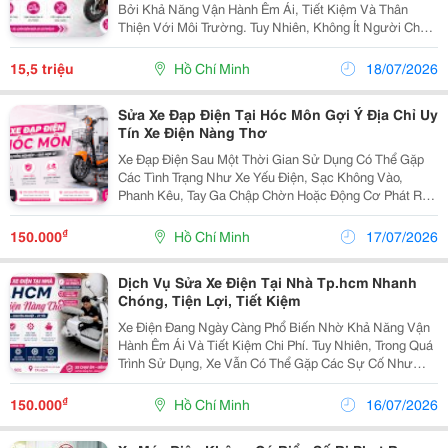
Bởi Khả Năng Vận Hành Êm Ái, Tiết Kiệm Và Thân
Thiện Với Môi Trường. Tuy Nhiên, Không Ít Người Cho
Rằng Xe Điện Ít Hỏng Nên Không Cần Bảo Dưỡng Định
Kỳ. Thực Tế, Đây Là Quan Niệm Chưa Chính Xác. Vì...
15,5 triệu
Hồ Chí Minh
18/07/2026
Sửa Xe Đạp Điện Tại Hóc Môn Gợi Ý Địa Chỉ Uy
Tín Xe Điện Nàng Thơ
Xe Đạp Điện Sau Một Thời Gian Sử Dụng Có Thể Gặp
Các Tình Trạng Như Xe Yếu Điện, Sạc Không Vào,
Phanh Kêu, Tay Ga Chập Chờn Hoặc Động Cơ Phát Ra
Tiếng Ồn. Khi Đó, Việc Lựa Chọn Một Địa Chỉ Sửa
Chữa Uy Tín Sẽ Giúp Xe Hoạt Động Ổn Định Và Tiết
₫
150.000
Hồ Chí Minh
17/07/2026
Kiệm Chi...
Dịch Vụ Sửa Xe Điện Tại Nhà Tp.hcm Nhanh
Chóng, Tiện Lợi, Tiết Kiệm
Xe Điện Đang Ngày Càng Phổ Biến Nhờ Khả Năng Vận
Hành Êm Ái Và Tiết Kiệm Chi Phí. Tuy Nhiên, Trong Quá
Trình Sử Dụng, Xe Vẫn Có Thể Gặp Các Sự Cố Như
Không Lên Điện, Sạc Không Vào, Xe Yếu Pin, Mất Ga
Hay Hỏng Phanh. Khi Đó, Dịch Vụ Sửa Xe Điện Tại...
₫
150.000
Hồ Chí Minh
16/07/2026