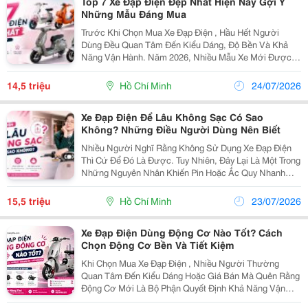
Top 7 Xe Đạp Điện Đẹp Nhất Hiện Nay Gợi Ý
Những Mẫu Đáng Mua
Trước Khi Chọn Mua Xe Đạp Điện , Hầu Hết Người
Dùng Đều Quan Tâm Đến Kiểu Dáng, Độ Bền Và Khả
Năng Vận Hành. Năm 2026, Nhiều Mẫu Xe Mới Được
Nâng Cấp Về Thiết Kế Lẫn Công Nghệ, Đáp Ứng Tốt
Nhu Cầu Của Học Sinh, Sinh Viên Và Người Đi Làm.
14,5 triệu
Hồ Chí Minh
24/07/2026
Dưới Đây Là...
Xe Đạp Điện Để Lâu Không Sạc Có Sao
Không? Những Điều Người Dùng Nên Biết
Nhiều Người Nghĩ Rằng Không Sử Dụng Xe Đạp Điện
Thì Cứ Để Đó Là Được. Tuy Nhiên, Đây Lại Là Một Trong
Những Nguyên Nhân Khiến Pin Hoặc Ắc Quy Nhanh
Xuống Cấp. Nếu Bạn Đang Thắc Mắc Xe Đạp Điện Để
Lâu Không Sạc Có Ảnh Hưởng Gì Không Thì Câu Trả
15,5 triệu
Hồ Chí Minh
23/07/2026
Lời Là...
Xe Đạp Điện Dùng Động Cơ Nào Tốt? Cách
Chọn Động Cơ Bền Và Tiết Kiệm
Khi Chọn Mua Xe Đạp Điện , Nhiều Người Thường
Quan Tâm Đến Kiểu Dáng Hoặc Giá Bán Mà Quên Rằng
Động Cơ Mới Là Bộ Phận Quyết Định Khả Năng Vận
Hành Của Xe. Một Chiếc Xe Sở Hữu Động Cơ Chất