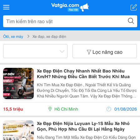
Ôtô, xe máy
Xe đạp, xe đạp điện
Lọc nâng cao
Xe Đạp Điện Chạy Nhanh Nhất Bao Nhiêu
Km/H? Những Điều Cần Biết Trước Khi Mua
Khi Tìm Mua Xe Đạp Điện , Ngoài Thiết Kế Và Quãng
Đường Di Chuyển, Tốc Độ Tối Đa Cũng Là Yếu Tố Được
Khá Nhiều Người Quan Tâm. Vậy Xe Đạp Điện Thông
Thường Chạy Được Bao Nhiêu Km/H Và Những Mẫu
Xe Tốc Độ Cao Có Gì Khác Biệt? Xe Đạp Điện
15,5 triệu
Hồ Chí Minh
01/08/2026
Thường...
Xe Đạp Điện Nijia Luyuan Ly-1S Mẫu Xe Nhỏ
Gọn, Phù Hợp Nhu Cầu Đi Lại Hằng Ngày
Nếu Đang Tìm Một Mẫu Xe Đạp Điện Có Kiểu Dáng Gọn