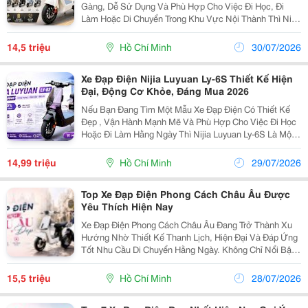
Gàng, Dễ Sử Dụng Và Phù Hợp Cho Việc Đi Học, Đi
Làm Hoặc Di Chuyển Trong Khu Vực Nội Thành Thì Nijia
Luyuan Ly-1S Là Một Lựa Chọn Đáng Để Tham Khảo.
Điểm Dễ Nhận Thấy Ở Dòng Xe Này Là Thiết Kế Khá...
14,5 triệu
Hồ Chí Minh
30/07/2026
Xe Đạp Điện Nijia Luyuan Ly-6S Thiết Kế Hiện
Đại, Động Cơ Khỏe, Đáng Mua 2026
Nếu Bạn Đang Tìm Một Mẫu Xe Đạp Điện Có Thiết Kế
Đẹp , Vận Hành Mạnh Mẽ Và Phù Hợp Cho Việc Đi Học
Hoặc Đi Làm Hằng Ngày Thì Nijia Luyuan Ly-6S Là Một
Lựa Chọn Rất Đáng Cân Nhắc. Điểm Thu Hút Đầu Tiên
Của Ly-6S Là Ngoại Hình Trẻ Trung Với Nhiều...
14,99 triệu
Hồ Chí Minh
29/07/2026
Top Xe Đạp Điện Phong Cách Châu Âu Được
Yêu Thích Hiện Nay
Xe Đạp Điện Phong Cách Châu Âu Đang Trở Thành Xu
Hướng Nhờ Thiết Kế Thanh Lịch, Hiện Đại Và Đáp Ứng
Tốt Nhu Cầu Di Chuyển Hằng Ngày. Không Chỉ Nổi Bật
Về Ngoại Hình, Các Mẫu Xe Còn Được Trang Bị Nhiều
Công Nghệ Tiện Ích Giúp Người Dùng Có Trải Nghiệm...
15,5 triệu
Hồ Chí Minh
28/07/2026