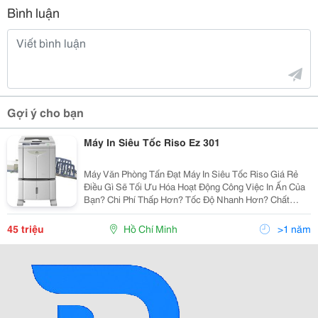
Bình luận
Gợi ý cho bạn
Máy In Siêu Tốc Riso Ez 301
Máy Văn Phòng Tấn Đạt Máy In Siêu Tốc Riso Giá Rẻ
Điều Gì Sẽ Tối Ưu Hóa Hoạt Động Công Việc In Ấn Của
Bạn? Chi Phí Thấp Hơn? Tốc Độ Nhanh Hơn? Chất
Lượng Hình Ảnh Cao Hơn? Dòng Riso Ez Sao Chép Kỹ
Thuật Số Cung Cấp Chi Phí Vận Hàn
45 triệu
Hồ Chí Minh
>1 năm