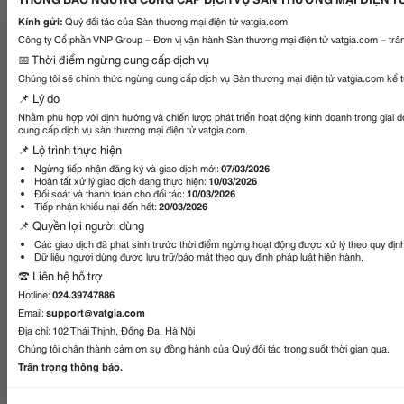
Kính gửi:
Quý đối tác của Sàn thương mại điện tử vatgia.com
Công ty Cổ phần VNP Group – Đơn vị vận hành Sàn thương mại điện tử vatgia.com – trân
📅 Thời điểm ngừng cung cấp dịch vụ
Chúng tôi sẽ chính thức ngừng cung cấp dịch vụ Sàn thương mại điện tử vatgia.com kể 
📌 Lý do
Nhằm phù hợp với định hướng và chiến lược phát triển hoạt động kinh doanh trong giai 
cung cấp dịch vụ sàn thương mại điện tử vatgia.com.
📌 Lộ trình thực hiện
Ngừng tiếp nhận đăng ký và giao dịch mới:
07/03/2026
Hoàn tất xử lý giao dịch đang thực hiện:
10/03/2026
Đối soát và thanh toán cho đối tác:
10/03/2026
Tiếp nhận khiếu nại đến hết:
20/03/2026
📌 Quyền lợi người dùng
Các giao dịch đã phát sinh trước thời điểm ngừng hoạt động được xử lý theo quy địn
Dữ liệu người dùng được lưu trữ/bảo mật theo quy định pháp luật hiện hành.
☎️ Liên hệ hỗ trợ
Hotline:
024.39747886
Email:
support@vatgia.com
Địa chỉ: 102 Thái Thịnh, Đống Đa, Hà Nội
Chúng tôi chân thành cảm ơn sự đồng hành của Quý đối tác trong suốt thời gian qua.
Trân trọng thông báo.