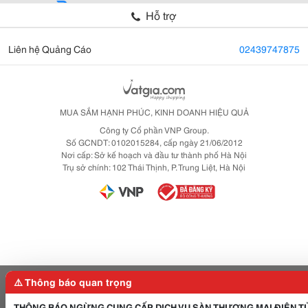
Hỗ trợ
Liên hệ Quảng Cáo
02439747875
MUA SẮM HẠNH PHÚC, KINH DOANH HIỆU QUẢ
Công ty Cổ phần VNP Group.
Số GCNDT: 0102015284, cấp ngày 21/06/2012
Nơi cấp: Sở kế hoạch và đầu tư thành phố Hà Nội
Trụ sở chính: 102 Thái Thịnh, P. Trung Liệt, Hà Nội
⚠️ Thông báo quan trọng
THÔNG BÁO NGỪNG CUNG CẤP DỊCH VỤ SÀN THƯƠNG MẠI ĐIỆN T