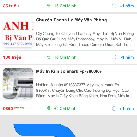
35 triệu
Hồ Chí Minh
>1 năm
Chuyên Thanh Lý Máy Văn Phòng
Cty Chúng Tôi Chuyên Thanh Lý Máy Thiết Bị Văn Phòng
Đã Qua Sử Dụng. Máy Photocopy, Máy In , Máy Vi Tính,
Máy Fax, Tổng Đài Điện Thoại, Camera Quan Sát, Ti
Vi.... Thủ Tục Nhanh Gọn. Thanh Toán Tiền 1 Lần.
Không Ngại Xa. Thanh Lý Đúng...
100 triệu
Hồ Chí Minh
>1 năm
Máy In Kim Jolimark Fp-8800K+
Hotline: A.nhàn 0919337377 Máy In Jolimark Fp-
8800K+. Chuyên Dùng Cho Các Trường Đại Học, Cao
Đẳng. Máy In Giấy Khen Bằng Khen, Hóa Đơn, Máy In
Bằng Khen Khổ A3, Máy In Giấy Khen Khổ A3, Máy In
Bằng Tốt Nghiệp, Máy Chuyên
0862 *** ***
Hồ Chí Minh
>1 năm