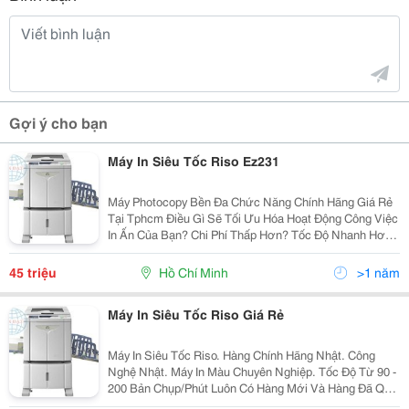
Gợi ý cho bạn
Máy In Siêu Tốc Riso Ez231
Máy Photocopy Bền Đa Chức Năng Chính Hãng Giá Rẻ
Tại Tphcm Điều Gì Sẽ Tối Ưu Hóa Hoạt Động Công Việc
In Ấn Của Bạn? Chi Phí Thấp Hơn? Tốc Độ Nhanh Hơn?
Chất Lượng Hình Ảnh Cao Hơn? Dòng Riso Ez Sao
Chép Kỹ Thuật Số Cung Cấp Chi Phí Vận...
45 triệu
Hồ Chí Minh
>1 năm
Máy In Siêu Tốc Riso Giá Rẻ
Máy In Siêu Tốc Riso. Hàng Chính Hãng Nhật. Công
Nghệ Nhật. Máy In Màu Chuyên Nghiệp. Tốc Độ Từ 90 -
200 Bản Chụp/Phút Luôn Có Hàng Mới Và Hàng Đã Qua
Sử Dụng. Tuổi Thọ Vật Tư Siêu Bền