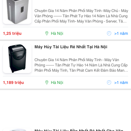
Chuyên Gia 14 Năm Phân Phối Máy Tính -Máy Chủ - Máy
Văn Phòng ------- Tân Phát Tự Hào 14 Năm Là Nhà Cung
Cấp Phân Phối Máy Tính- Máy Văn Phòng - Server, Tân
Phát Cam Kết Đảm Bảo Mang Tới Cho Quý Khách
Những Sản Phẩm Với Mức Giá Rẻ Nhất Hà Nội,
1,25 triệu
Hà Nội
>1 năm
Máy Hủy Tài Liệu Rẻ Nhất Tại Hà Nội
Chuyên Gia 14 Năm Phân Phối Máy Tính - Máy Văn
Phòng ------- Tân Phát Tự Hào 14 Năm Là Nhà Cung Cấp
Phân Phối Máy Tính, Tân Phát Cam Kết Đảm Bảo Mang
Tới Cho Quý Khách Những Sản Phẩm Với Mức Giá Rẻ
Nhất Hà Nội, Sản Phẩm Chất Lượng Chính Hãng,..
1,189 triệu
Hà Nội
>1 năm
Máy Hủy Tài Liệu Bền Nhất Rẻ Nhất Cho Văn