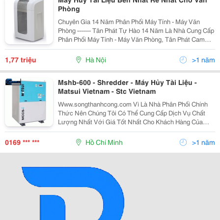
Phòng
Chuyên Gia 14 Năm Phân Phối Máy Tính - Máy Văn
Phòng ------- Tân Phát Tự Hào 14 Năm Là Nhà Cung Cấp
Phân Phối Máy Tính - Máy Văn Phòng, Tân Phát Cam
Kết Đảm Bảo Mang Tới Cho Quý Khách Những Sản
Phẩm Với Mức Giá Rẻ Nhất Hà Nội, Sản Phẩm Chất
1,77 triệu
Hà Nội
>1 năm
Lượ
Mshb-600 - Shredder - Máy Hủy Tài Liệu -
Matsui Vietnam - Stc Vietnam
Www.songthanhcong.com Vì Là Nhà Phân Phối Chính
Thức Nên Chúng Tôi Có Thể Cung Cấp Dịch Vụ Chất
Lượng Nhất Với Giá Tốt Nhất Cho Khách Hàng Của
Mình. Quý Khách Có Nhu Cầu Xin Vui Lòng Liên Hệ:
Đoàn Thị Xuân Hảo I Senior Sales Eng. I ===
0169 *** ***
Hồ Chí Minh
>1 năm