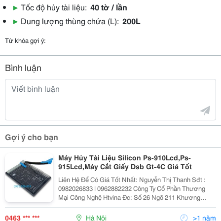
▶
Tốc độ hủy tài liệu:
40 tờ / lần
▶
Dung lượng thùng chứa (L):
200L
Từ khóa gợi ý:
Bình luận
Gợi ý cho bạn
Máy Hủy Tài Liệu Silicon Ps-910Lcd,Ps-
915Lcd,Máy Cắt Giấy Dsb Gt-4C Giá Tốt
Liên Hệ Để Có Giá Tốt Nhất: Nguyễn Thị Thanh Sđt :
0982026833 | 0962882232 Công Ty Cổ Phần Thương
Mại Công Nghệ Htvina Đc: Số 26 Ngõ 211 Khương
Trung &Ndash; Thanh Xuân &Ndash; Hà Nội Yahoo
:Nguyenthanh6685 Website: Http://Sieuthiht.com |
0463 *** ***
Hà Nội
>1 năm