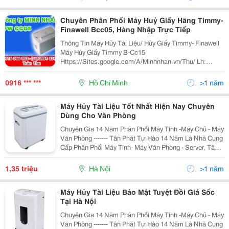
Chuyên Phân Phối Máy Huỷ Giấy Hãng Timmy-
Finawell Bcc05, Hàng Nhập Trực Tiếp
Thông Tin Máy Hủy Tài Liệu/ Hủy Giấy Timmy- Finawell
Máy Hủy Giấy Timmy B-Cc15
Https://Sites.google.com/A/Minhnhan.vn/Thu/ Lh:
0839.848.348 &Ndash; 0916.986.803 Ms. Thu Yahoo:
Kdminhnhan11 Chức Năng Kỹ Thuật - Lưỡi
0916 *** ***
Hồ Chí Minh
>1 năm
Máy Hủy Tài Liệu Tốt Nhất Hiện Nay Chuyên
Dùng Cho Văn Phòng
Chuyên Gia 14 Năm Phân Phối Máy Tính -Máy Chủ - Máy
Văn Phòng ------- Tân Phát Tự Hào 14 Năm Là Nhà Cung
Cấp Phân Phối Máy Tính- Máy Văn Phòng - Server, Tân
Phát Cam Kết Đảm Bảo Mang Tới Cho Quý Khách
Những Sản Phẩm Với Mức Giá Rẻ Nhất Hà Nội,
1,35 triệu
Hà Nội
>1 năm
Máy Hủy Tài Liệu Bảo Mật Tuyệt Đồi Giá Sốc
Tại Hà Nội
Chuyên Gia 14 Năm Phân Phối Máy Tính -Máy Chủ - Máy
Văn Phòng ------- Tân Phát Tự Hào 14 Năm Là Nhà Cung