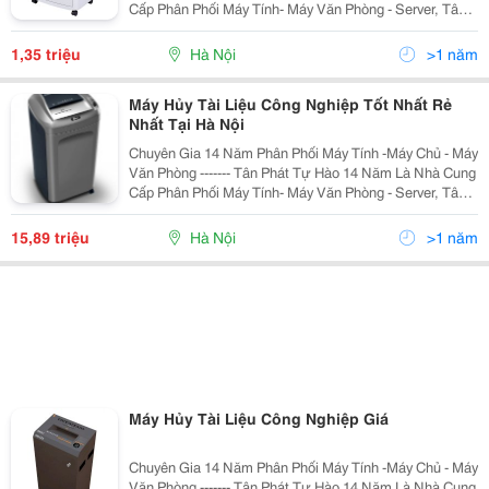
Cấp Phân Phối Máy Tính- Máy Văn Phòng - Server, Tân
Phát Cam Kết Đảm Bảo Mang Tới Cho Quý Khách
Những Sản Phẩm Với Mức Giá Rẻ Nhất Hà Nội,
1,35 triệu
Hà Nội
>1 năm
Máy Hủy Tài Liệu Công Nghiệp Tốt Nhất Rẻ
Nhất Tại Hà Nội
Chuyên Gia 14 Năm Phân Phối Máy Tính -Máy Chủ - Máy
Văn Phòng ------- Tân Phát Tự Hào 14 Năm Là Nhà Cung
Cấp Phân Phối Máy Tính- Máy Văn Phòng - Server, Tân
Phát Cam Kết Đảm Bảo Mang Tới Cho Quý Khách
Những Sản Phẩm Với Mức Giá Rẻ Nhất Hà Nội,
15,89 triệu
Hà Nội
>1 năm
Máy Hủy Tài Liệu Công Nghiệp Giá
Chuyên Gia 14 Năm Phân Phối Máy Tính -Máy Chủ - Máy
Văn Phòng ------- Tân Phát Tự Hào 14 Năm Là Nhà Cung