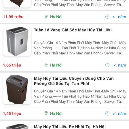
Cấp Phân Phối Máy Tính- Máy Văn Phòng - Server, Tân
Phát Cam Kết Đảm Bảo Mang Tới Cho Quý Khách
Những Sản Phẩm Với Mức Giá Rẻ Nhất Hà Nội,
11,99 triệu
Hà Nội
>1 năm
Tuần Lễ Vàng Giá Sốc Máy Hủy Tài Liệu
Chuyên Gia 14 Năm Phân Phối Máy Tính -Máy Chủ - Máy
Văn Phòng ------- Tân Phát Tự Hào 14 Năm Là Nhà Cung
Cấp Phân Phối Máy Tính- Máy Văn Phòng - Server, Tân
Phát Cam Kết Đảm Bảo Mang Tới Cho Quý Khách
Những Sản Phẩm Với Mức Giá Rẻ Nhất Hà Nội,
1,65 triệu
Hà Nội
>1 năm
Máy Hủy Tài Liệu Chuyên Dùng Cho Văn
Phòng Giá Sốc Tại Tân Phát
Chuyên Gia 14 Năm Phân Phối Máy Tính -Máy Chủ - Máy
Văn Phòng ------- Tân Phát Tự Hào 14 Năm Là Nhà Cung
Cấp Phân Phối Máy Tính- Máy Văn Phòng - Server, Tân
Phát Cam Kết Đảm Bảo Mang Tới Cho Quý Khách
Những Sản Phẩm Với Mức Giá Rẻ Nhất Hà Nội,
1,45 triệu
Hà Nội
>1 năm
Máy Hủy Tài Liệu Rẻ Nhất Tại Hà Nội